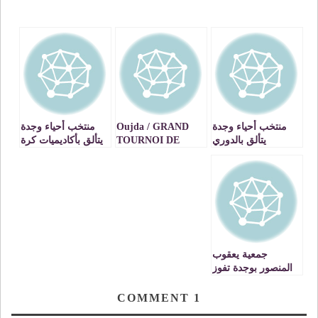
منتخب أحياء وجدة
Oujda / GRAND
منتخب أحياء وجدة
يتألق بالدوري
TOURNOI DE
يتألق بأكاديميات كرة
الوطني لكرة القدم
TENNIS
القدم بكل من:
باصيلا
INTERNATIONAL
فاس-الرباط-و الدار
« FUTURES »
البيضاء .
(2012)
جمعية يعقوب
المنصور بوجدة تفوز
بالدورة الوطنية
«أبطال الحي» في
COMMENT
1
كرة القدم.