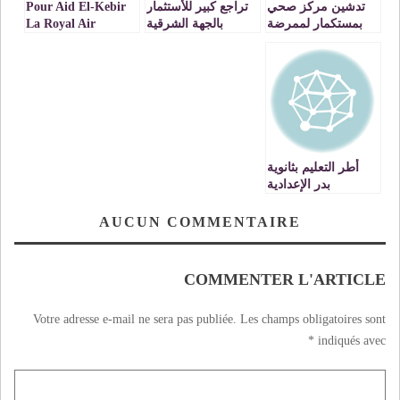
تدشين مركز صحي
تراجع كبير للأستثمار
Pour Aid El-Kebir
بمستكمار لممرضة
بالجهة الشرقية
La Royal Air
وحيدة
Maroc m’a offert
un voyage
cauchemardesque,
à mes frais s’il vous
plait !
أطر التعليم بثانوية
بدر الإعدادية
يحتفــــون بمتقاعدين
بالمؤسسة لسنـــــة
AUCUN COMMENTAIRE
2012
COMMENTER L'ARTICLE
Votre adresse e-mail ne sera pas publiée.
Les champs obligatoires sont
*
indiqués avec