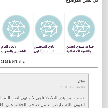
في نفس الموضوع
جماعة سيدي لحسن
نادي الصحفيين
الاتحاد العام
والتنمية الاجتماعية
الشباب يتألقون
للشغالين بالمغرب
بثانوية الفتح التأهيلية
بتاوريرت يحيي عيد
بتاوريرت
الشغل تحت شعار »
COMMENTS
2
مع الشعب إلى
الأبد »
شاكر
07/11/2013 AT 18:41
عجيب امر هذه البلاد،لا ناهي لا منتهي.اتقوا الله ي
العيون.بالله عليك يا عامل صاحب الجلالة على ا