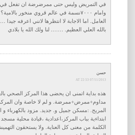
في التمريض وليس حتى ممرضرضة ان تفعل في 
وامام ٧٠٠٠نسمة في عالم قروي منخور بالا
العامل. اما الاجابة لا انتظرها لانني اعرفه جيدا 
بالله العلي العظيم. ……. لنا ولك الله يا بلادي
حسن
07/11/2013 AT 22:53
هذه بداية اتمنى ان يحضى هذا المركز الصحي بالع
مداوم+ممرض+ممرضة. و لم لا خاصة وان المركز
المريح. :مسكن جميل و. جديد. مزود بالكهرباء و 
ابتداءية بباب المركز،اعدادية ،قيادة محلية مسج
الكلمة من معنى كل العناية. ولا يستحقون التهمي