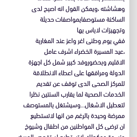
وهشاشته ،ويمكن القول انه اصبح لدى
الساكنة مستوصفابمواصفات حديثة
وتجهيزات لاباس بها
ففي يوم وطنى اغر واعز عند المغاربة
،عيد المسيرة الخضراء اشرف عامل
الاقليم وبحضوروفد كبير شمل كل اجهزة
الدولة ومرافقها على اعطاء الانطلاقة
للمركز الصحى الدى توقف عن تقديم
الخدمات الصحية لما يقارب السنتين نظرا
لتعطيل الاشغال…وسيشتغل بالمستوصف
ممرضة وحيدة بالرغم من انها لاتستطيع
ان ترضى كل المواطنين من اطفال وشيوخ
ونسوة ووكدلك لاتستطيع ان تفحص المريض