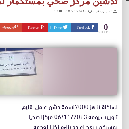
تدشين مركز صحي بمستكمار ل
عمر زيرار
/
07/11/2013
/
2
/
0
Google+
Pinterest
Twitter
Facebook
SHARES
لساكنة تناهز 7000نسمة دشن عامل اقليم
تاوريرت يومه 06/11/2013 مركزا صحيا
بمستكمار بعد اعادة بناءه نظرا لقدمه