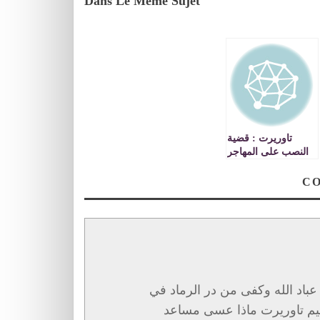
Dans Le Même Sujet
تاوريرت : قضية
النصب على المهاجر
المغربي وزوجته
امام قاضي التحقيق
ا عباد الله وكفى من در الرماد في
قليم تاوريرت ماذا عسى مساعد