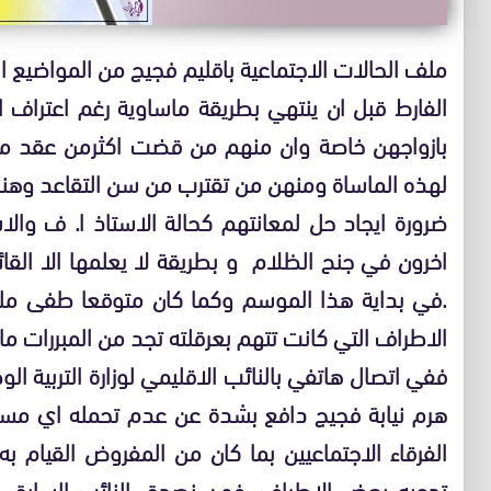
ملف الحالات الاجتماعية باقليم فجيج من المواضيع ا
الفارط قبل ان ينتهي بطريقة ماساوية رغم اعتراف ا
بازواجهن خاصة وان منهم من قضت اكثرمن عقد م
لهذه الماساة ومنهن من تقترب من سن التقاعد وهنا
ضرورة ايجاد حل لمعانتهم كحالة الاستاذ ا. ف وا
اخرون في جنح الظلام و بطريقة لا يعلمها الا القا
.في بداية هذا الموسم وكما كان متوقعا طفى م
الاطراف التي كانت تتهم بعرقلته تجد من المبررات ما 
ففي اتصال هاتفي بالنائب الاقليمي لوزارة التربية ال
هرم نيابة فجيج دافع بشدة عن عدم تحمله اي مسؤ
الفرقاء الاجتماعيين بما كان من المفروض القيام 
تدعيه بعض الاطراف .فمن نصدق النائب السابق ام