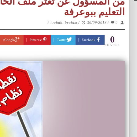
من المسؤول عن تعثر ملف الحالات
التعليم ببوعرفة
/
louhabi brahim
/
30/09/2013
/
5
0
Google+
Pinterest
Twitter
Facebook
SHARES