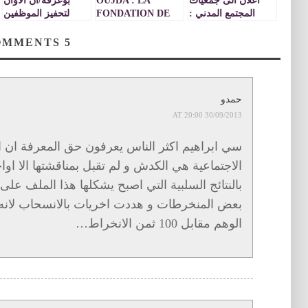
اعلان الى جمعيات
OUJDA : LA
بوعرفة/ان الاوان
المجتمع المدني :
FONDATION DE
لتحفيز الموظفين
بخصوص تقديم
FRANCE
على الاستقرار
مشاريع ذات النفع
FINANCE LES
COMMENTS
5
العام
PROJETS DES
JEUNES
حمدو
30/09/2013 AT 20:00
سي ابراهيم اكثر الناس يعرفون حق المعرفة ان 
الاجتماعية هي الكدش و لم تقبل بمناقشتها الا ا
بالنتائج السلبية التي اصبح يشكلها هذا الملف عل
بعض المنخرطات و هددت اخريات بالانسحاب لانه عر
الوهم مقابل 100 ثمن الانخراط…