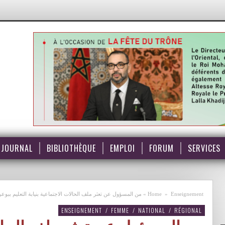
JOURNAL
BIBLIOTHÈQUE
EMPLOI
FORUM
SERVICES
Enseignement
»
Home
»
من المسؤول عن تعثر ملف الحالات الاجتماعية بنيابة التعليم ببوع
ENSEIGNEMENT
/
FEMME
/
NATIONAL
/
RÉGIONAL