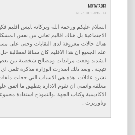
MOTATABI3
30/09/2013 AT 23:10
السلام عليكم ورحمة الله وبركاته .ليس اقليم ف
الاجتماعية بل هناك اقاليم تعاني من نفس المشكل
هناك حالات معروفة لدى النقابات وحتى على مستوى
علم الجميع ان هذا الاقليم كان سباقا لمطالبة ح
الشديد وقعت مزايدات ومصالح شخصية بين بعض ك
نتيجة . وبعد ذلك اصدرت الوزارة مذكرة تلغي اي م
تشرد عائلات .هذه هي الاسباب التي جعلت ملفات ا
معلقة.واتمنى ان تقوم الادارة بتطبيق ما اتفق عل
الاكاديمية وكتاب الجهة ،والنموذج استفادة مجموع
وتاوريرت .