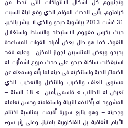
وتجنيبهم كل أشكال الانتهاكات التي تحط من
كرامتهم، يأتي الحدث المؤلم الذي وقع ليلة السبت
31 غشت 2013 بباشوية دبدو والذي لا يبشر بالخير،
حيث يكرس مفهوم الاستبداد والتسلط واستغلال
النفوذ، كما هو حال بعض أفراد القوات المساعدة
بدبدو وبعض المنتسبين لجهاز المخزن… وعليه فقد
استيقظت ساكنة دبدو على حدث مروع اشمأزت له
الضمائر الحية واستنكرته في حينه لما رأته وسمعته عن
مستوى العنف والضرب والتنكيل والتعذيب الذي
تعرض له الطالب » قاسمي,أمين » 18 السنة –
المشهود له بأخلاقه النبيلة واستقامته وحسن تعامله
وجديته – وهو يتابع سهرة أقيمت بمناسبة اختتام
الأيام الثقافية بل الفلكلورية بامتياز. وعلى إثر سوء