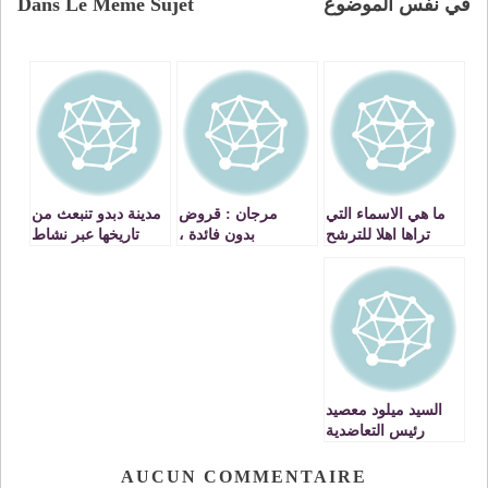
في نفس الموضوع
Dans Le Même Sujet
ما هي الاسماء التي
مرجان : قروض
مدينة دبدو تنبعث من
تراها اهلا للترشح
بدون فائدة ،
تاريخها عبر نشاط
للاستحقاقات
وتخفيضات مهمة في
جمعوي
التشريعية المقبلة
اثمنة شاشات التلفزة
بالجهة الشرقية ؟
، الفرصة لاتعوض
VIDEO
السيد ميلود معصيد
رئيس التعاضدية
العامة يحمل البشرى
لنساء ورجال التعليم
AUCUN COMMENTAIRE