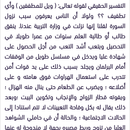
التفسير الحقيقي لقوله تعالى: ( ويل للمطففين ) وأي
تطفيف ؟؟ ولولا أن الناس يعرفون سبب نزول
السورة لقلنا إنها نزلت في وزارة التربية عندنا. ينفق
طالب أو طالبة العلم سنوات من عمرا طويلا في
التحصيل ويتعب أشد التعب من أجل الحصول على
شهادة عليا ويدخل في مسلسل طويل من الوقفات
أمام البرلمان ويجلد بسبب ذلك على يد قوات أمن
تتدرب على استعمال الهراوات فوق هامته و على
أضلاعه ؛ ويضرب عن الطعام حتى ينال منه الهزال ؛
ويفوته قطار الزواج والإنجاب وتكوين البيت ؛وبعد
ذلك يقال له بكل وقاحة التعيينات لا تتم استنادا إلى
الحالات الاجتماعية ؛ والحالة أن في حاملي الشواهد
العليا من تزوج وربط مصيره بجهة لا مندوحة له عنها