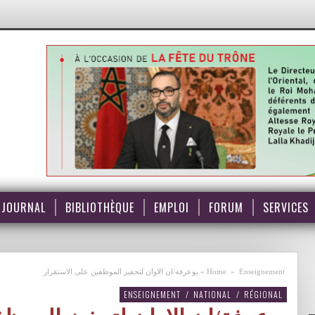
JOURNAL
BIBLIOTHÈQUE
EMPLOI
FORUM
SERVICES
Enseignement
»
Home
»
بوعرفة/ان الاوان لتحفيز الموظفين على الاستقرار
ENSEIGNEMENT
/
NATIONAL
/
RÉGIONAL