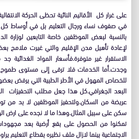
على غرار كل الأقاليم النائية تحظى الحركة الانتقا
في صفوف نساء ورجال التعليم بل في أوساط كل الم
بالنسبة لبعض الموظفين خاصة التابعين لوزارة الد
لإعادة تأهيل مدن الإقليم والتي غيرت ملامح بع
الاستقرار غير متوفرة.فأسعار المواد الغدائية جد
وجدت.أما الخدمات فلا ترقى إلى مستوى طموح 
للخصاص المهول في الأطر الطبية التي يرفض بعضهم 
البعد الجغرافي.كل هذا جعل مطلب التحفيزات الم
عريضة من السكان.ولتحفيز الموظفين لا بد من توف
سكن على سبيل المثال.وهذا ما لا نجده على ارض الو
تمكنوا من الحصول على بقع أرضية بعد مجهودات 