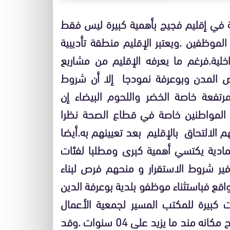
لية في إقليم فجيج بأهمية كبيرة ليس فقط
وظفين .ويعتبر الإقليم منطقة تأديبية
اخلية.فرغم ما يعرفه الإقليم من مشاريع
ض المدن وبوعرفة نمودجا إلا أن شروط
 مرتفعة خاصة الخضر واللحوم البيضاء إن
المواطنين خاصة في قطاع الصحة نظرا
الالتحاق بالإقليم بعد تعيينهم به.أيضا
ادية يكتسي أهمية كبرى ومطلبا لفئات
ير شروط الاستقرار و منحهم فرص لبناء
اقع فباستثناء موظفو بلدية بوعرفة الدين
كبيرة للمكتب المسير لجمعية الأعمال
الاجتماعية بينما لازال ملف نظيره بقطاع التعليم يراوح مكانه مند ما يزيد على 04 سنوات .وقد