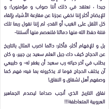
جيدا ٬ نعتقد في ذلك أننا صواب و مؤمنون!؛ و
للإيضاح أكثر إننا نخفي عجزنا عن مقارعة الأشياء بإلقاء
كل الثقل على الغيب أو القدر٬ ثم إننا نقول ربما׃ تلك
فتنة حفظ الله منها دمائنا فلنعصم منها ألسنتنا-
بل و للإفهام أكثر٬ فأكثر؛ دائما اضرب المثال بالتاريخ
عن الحجاج كيف دك جبل العلم سعيد بن جبير٬ و كان
يطلب في آخر حياته رب سعيد أن يغفر له- و طبيعي
آن يخلف الحجاج قوما لا يذكرونه بما فيه؛ فهم كما
وصفهم أهل لشقاق و النفاق!
نفاق التاريخ الذي أنجب صداما ليصدم الجماهير
العروبية المتعاطفة!!!