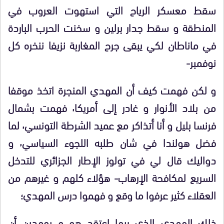
سقط معسكر الرياح التي استهوت العروب في
المنطقة و سقط جدار برلين و سخنت الحرب الباردة
في ماناطان لكي يبقى جرح المغاربة نزيفا ننخره كل
نوفمبر-
و لكن فهمت كيف أن المهدي المنجرة اتخذ موقفا
من بلاد الأنوار و غادر إلى أمريكا٬ فهمت بشمال
فرنسا بليل و أنا أتذاكر مع عميد الشرطة التونسي٬ لما
فضل هولندا في شان طلبه اللجوء السياسي٬ و
دواليك قال لي في تولوز الإطار الجزائري للتدخل
السريع لمكافحة الإرهاب- هؤلاء كلهم و غيرهم من
العقلاء كثير عرفوا ما وقع و فهموا درس المهدي؛
ذلك المهدي الذي ربما اعتقد هو و بومدين أن