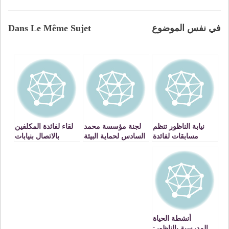
في نفس الموضوع
Dans Le Même Sujet
نيابة الناظور تنظم
لجنة مؤسسة محمد
لقاء لفائدة المكلفين
مسابقات لفائدة
السادس لحماية البيئة
بالاتصال بنيابات
تلاميذ المدارس
تزور مدرستين
التربية الوطنية
بالناظور
بالجهة الشرقية
أنشطة الحياة
المدرسية بالناظور: