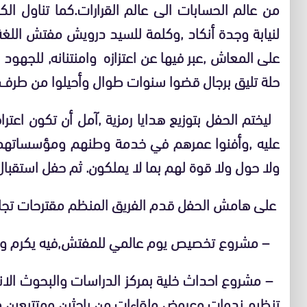
من عالم الحسابات الى عالم القرارات.كما تناول ال
لنيابة وجدة أنكاد ,وكلمة للسيد درويش مفتش اللغة ا
على المعاش ,عبر فيها عن اعتزازه وامنتنانه, للجهود 
حلة تليق برجال قضوا سنوات طوال وأحيلوا من طرف وز
ليختم الحفل بتوزيع هدايا رمزية ,آمل أن تكون اعتر
عليه ,وأفنوا عمرهم في خدمة وطنهم ومؤسساتهم ال
ولا حول ولا قوة لهم بما لا يملكون. ثم حفل استقب
على هامش الحفل قدم الفريق المنظم مقترحات تج
– مشروع تخصيص يوم عالمي للمفتش,فيه يكرم وفي
– مشروع احداث خلية بمركز الدراسات والبحوث الانس
تنظيم ندوات وعروض ولقاءات من باحثين ومتتبعين و