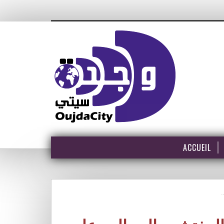
ACCUEIL
…