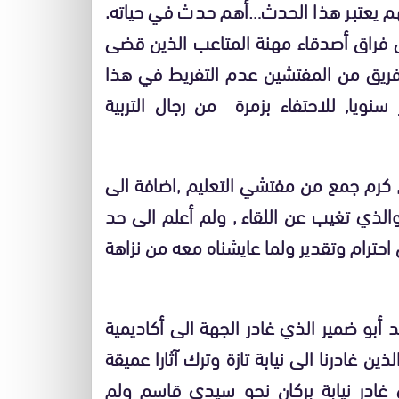
هم يعتبر هذا الحدث…أهم حدث في حياته.
 فراق أصدقاء مهنة المتاعب الذين قضى
 فريق من المفتشين عدم التفريط في هذا
 سنويا, للاحتفاء بزمرة من رجال التربية
وم السبت 30 مارس مساء , كرم جمع من مفتشي التعليم ,اضافة الى
لذي تغيب عن اللقاء , ولم أعلم الى حد
احترام وتقدير ولما عايشناه معه من نزاهة
 أبو ضمير الذي غادر الجهة الى أكاديمية
ين غادرنا الى نيابة تازة وترك آثارا عميقة
 غادر نيابة بركان نحو سيدي قاسم ولم