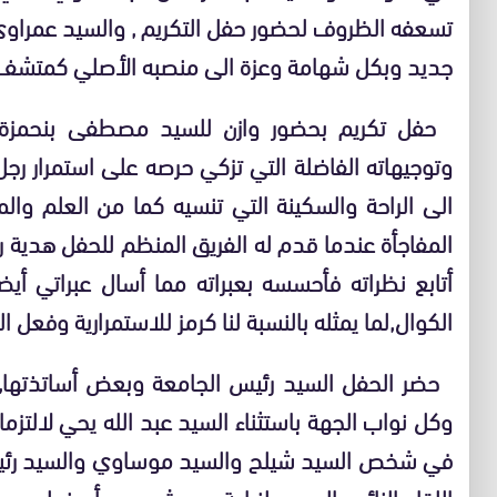
تسعفه الظروف لحضور حفل التكريم , والسيد عمراوي 
جديد وبكل شهامة وعزة الى منصبه الأصلي كمتشف لم
حفل تكريم بحضور وازن للسيد مصطفى بنحمزة الذ
وتوجيهاته الفاضلة التي تزكي حرصه على استمرار رج
الى الراحة والسكينة التي تنسيه كما من العلم وال
المفاجأة عندما قدم له الفريق المنظم للحفل هدية ر
أتابع نظراته فأحسسه بعبراته مما أسال عبراتي أي
الكوال,لما يمثله بالنسبة لنا كرمز للاستمرارية وفعل ال
حضر الحفل السيد رئيس الجامعة وبعض أساتذتها, و
وكل نواب الجهة باستثناء السيد عبد الله يحي لالتزما
في شخص السيد شيلح والسيد موساوي والسيد رئيس م
اللقاء النائب الجديد لنيابة دريوش دون أن نعلم 