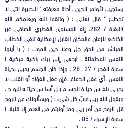
يستجيب لأوامر الدين ، أداة معرفته " البصيرة التي لا
تخطئ "
قال تعالى : ( واتقوا الله ويعلمكم الله
)البقرة / 282
.
إنه
المستوى الفطري الصافي غير
الخاضع للزمان والمكان القابل لإمكانية تلقي الخطاب
المباشر من الحق جل وعلا حين الموت : ( يا أيتها
النفس المطمئنة ، ارجعي إلى ربك راضية مرضية )
سورة الفجر / 27 ـ 28 . وإذا كان الجسم يحيى بحياة
النفس ـ أي عقل الدماغ ـ فإن عقل الفؤاد أو القلب لا
يحيى بنفس حياة الجسم بل أساس حياته الروح ‍‍‍.
ويقول الله ربي وربّ كل شيء : ( ويسألونك عن الروح
قل الروح من أمر ربي وما أوتيتم من العلم إلا قليلا )
سورة الإسراء / 85 .