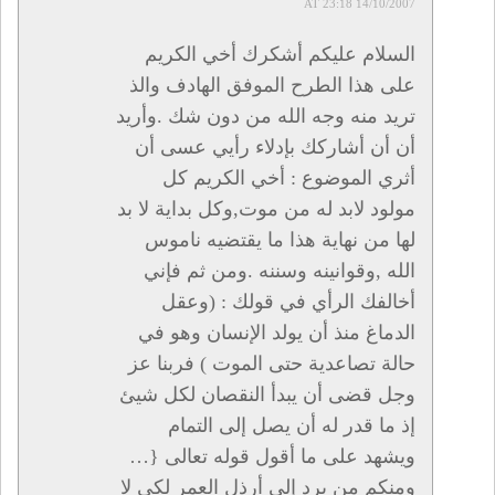
14/10/2007 AT 23:18
السلام عليكم أشكرك أخي الكريم
على هذا الطرح الموفق الهادف والذ
تريد منه وجه الله من دون شك .وأريد
أن أن أشاركك بإدلاء رأيي عسى أن
أثري الموضوع : أخي الكريم كل
مولود لابد له من موت,وكل بداية لا بد
لها من نهاية هذا ما يقتضيه ناموس
الله ,وقوانينه وسننه .ومن ثم فإني
أخالفك الرأي في قولك : (وعقل
الدماغ منذ أن يولد الإنسان وهو في
حالة تصاعدية حتى الموت ) فربنا عز
وجل قضى أن يبدأ النقصان لكل شيئ
إذ ما قدر له أن يصل إلى التمام
ويشهد على ما أقول قوله تعالى {…
ومنكم من يرد إلى أرذل العمر لكي لا