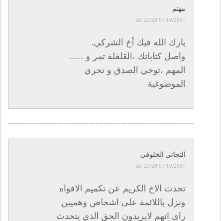
مهتم
07/10/2007 AT 23:20
بارك الله فيك أخ الشركي.
واصل كتاباتك ،القلفلة تمر و …..
المهم ،توخي الصدق و تحري
الموضوغية
التجاني الخلوفي
07/10/2007 AT 23:20
تحدث الاخ الكريم عن تكميم الافواه
ونزل باللائمة على اشخاص وهميين
راى انهم لايريدون الحق الذي يتحدث