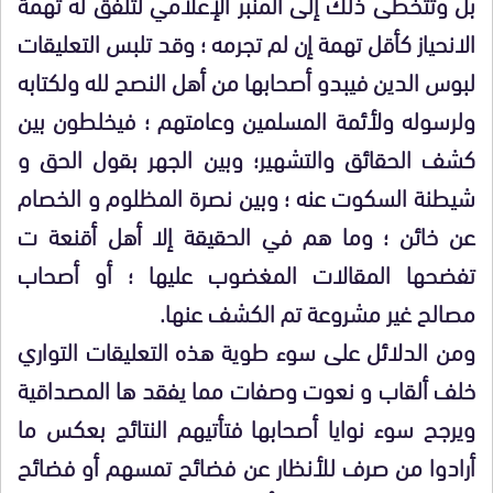
بل وتتخطى ذلك إلى المنبر الإعلامي لتلفق له تهمة
الانحياز كأقل تهمة إن لم تجرمه ؛ وقد تلبس التعليقات
لبوس الدين فيبدو أصحابها من أهل النصح لله ولكتابه
ولرسوله ولأئمة المسلمين وعامتهم ؛ فيخلطون بين
كشف الحقائق والتشهير؛ وبين الجهر بقول الحق و
شيطنة السكوت عنه ؛ وبين نصرة المظلوم و الخصام
عن خائن ؛ وما هم في الحقيقة إلا أهل أقنعة ت
تفضحها المقالات المغضوب عليها ؛ أو أصحاب
مصالح غير مشروعة تم الكشف عنها.
ومن الدلائل على سوء طوية هذه التعليقات التواري
خلف ألقاب و نعوت وصفات مما يفقد ها المصداقية
ويرجح سوء نوايا أصحابها فتأتيهم النتائج بعكس ما
أرادوا من صرف للأنظار عن فضائح تمسهم أو فضائح