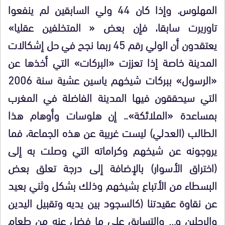
المهلوس. وإذا كان 44 ولي السابقين لم ينفعوا
تاوريرت سابقا، فإن بعض « المتخلفين عقليا»
يعتقدون أن الولي رقم 45 ربما نجح في حل إشكالات
المدينة خاصة إذا تعززت «البركات» التي أخذها عن
«الرسول» ببركات شيخهم ياسين عشية سنة 2006
التي سيحققون فيها المدينة الفاضلة في المغرب
بمساعدة «الملائكة».. إن هلوسات وأوهام هذا
الطالب (العدلي) ليست غريبة عن هذه الجماعة، فما
يروجونه عن شيخهم وكراماته التي وصلت به إلى
(اختراق الأسوار) بالإضافة إلى درجة تعلق بعض
البسطاء من الأتباع بشيخهم وذلك بشكل وثني بعيد
عن نقاوة عقيدتنا (كالسجود بين يديه وتقبيل اليدين
والرجلين و… والتسابق على ما فضل عنه من طعام