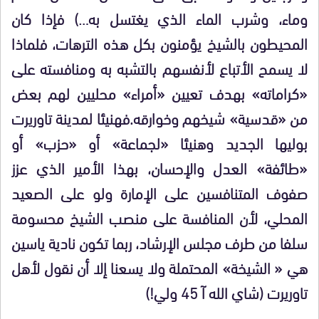
وماء، وشرب الماء الذي يغتسل به…) فإذا كان
المحيطون بالشيخ يؤمنون بكل هذه الترهات، فلماذا
لا يسمح الأتباع لأنفسهم بالتشبه به ومنافسته على
«كراماته» بهدف تعيين «أمراء» محليين لهم بعض
من «قدسية» شيخهم وخوارقه.فهنيئا لمدينة تاوريرت
بوليها الجديد وهنيئا «لجماعة» أو «حزب» أو
«طائفة» العدل والإحسان، بهذا الأمير الذي عزز
صفوف المتنافسين على الإمارة ولو على الصعيد
المحلي، لأن المنافسة على منصب الشيخ محسومة
سلفا من طرف مجلس الإرشاد، ربما تكون نادية ياسين
هي « الشيخة» المحتملة ولا يسعنا إلا أن نقول لأهل
تاوريرت (شاي الله آ 45 ولي!)