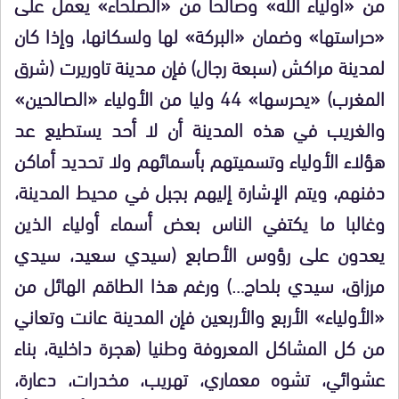
من «أولياء الله» وصالحا من «الصلحاء» يعمل على
«حراستها» وضمان «البركة» لها ولسكانها، وإذا كان
لمدينة مراكش (سبعة رجال) فإن مدينة تاوريرت (شرق
المغرب) «يحرسها» 44 وليا من الأولياء «الصالحين»
والغريب في هذه المدينة أن لا أحد يستطيع عد
هؤلاء الأولياء وتسميتهم بأسمائهم ولا تحديد أماكن
دفنهم، ويتم الإشارة إليهم بجبل في محيط المدينة،
وغالبا ما يكتفي الناس بعض أسماء أولياء الذين
يعدون على رؤوس الأصابع (سيدي سعيد، سيدي
مرزاق، سيدي بلحاج…) ورغم هذا الطاقم الهائل من
«الأولياء» الأربع والأربعين فإن المدينة عانت وتعاني
من كل المشاكل المعروفة وطنيا (هجرة داخلية، بناء
عشوائي، تشوه معماري، تهريب، مخدرات، دعارة،