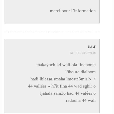
merci pour l’information
AMINE
08/07/2018 AT 19:56
makaynch 44 wali ola finahoma
l9boura dialhom
hadi lblassa smaha lmosta3mir b »
44 vallées » h7it fiha 44 wad sghir o
ljahala sam3o had 44 valées o
radouha 44 wali