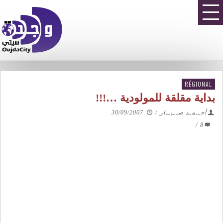
RÉGIONAL
بداية مقلقة للمولودية …!!!
أحــمـد صــبــار
/
30/09/2007
/
8