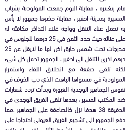
قام بتغييره ، مقابلة اليوم جمعت المولودية بشباب
المسيرة بمدينة احفير ، مقابلة حضرها جمهور لا بأس
به تحمل عناء التنقل وواجه غلاء التذاكر مكافئة له
على عنائه حيث حدد الثمن في 25 درهما للجلوس في
مدرجات تحت شمس حارق اض لها ما لايقل عن 25
درهم اخرى للتنقل الى احفير ، الجمهور تحمل كل شيء
لكنه تلقى صفعة مع انطلاق اللقاء واستمرار
المولودية في مستواها الباهت الذي دب الخوف في
نفوس الجماهير الوجدية الغيورة وبدأت تردد شعارات
ضد المكتب المسير ، بعدها تلقى الفريق الوجدي في
الدقيقة 38 هدفا نزل كالصاعقة على الجماهير .مما
دفع الجمهور الى تشجيع الفريق العيوني احتجاجا على
المدرب والفريق ، في الشوط الثاني نفس السيناريو