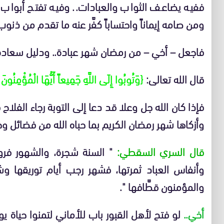
ففيه يضاعف الثواب والعبادات.. وفيه تفتح أبواب 
ومن صامه إيماناً واحتساباً كفَّر عنه ما تقدم من ذنو
فاجعل – أخي – من رمضان شهر عبادة.. ودليل سعادة..
قال الله تعالى:
{وَتُوبُوا إِلَى اللَّهِ جَمِيعاً أَيُّهَا الْمُؤْمِنُونَ 
فإذا كان الله جل وعلا قد دعا إلى التوبة رجاء الفلا
وأزكاها شهر رمضان الكريم بما حباه الله من فضائل
قال السري السقطي:
" السنة شجرة، والشهور فروعه
وأنفاس العباد ثمرتها، فشهر رجب أيام توريقها وش
والمؤمنون قطَّافها ".
أخي..
لو فتح لأهل القبور باب للأماني لتمنوا حياة 