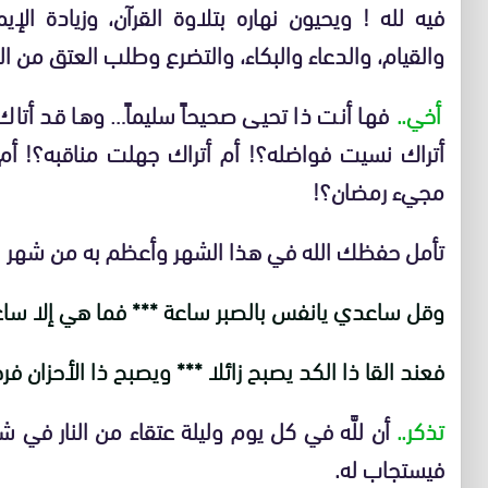
فيه لله ! ويحيون نهاره بتلاوة القرآن، وزيادة الإي
والقيام، والدعاء والبكاء، والتضرع وطلب العتق من النا
أخي..
فها أنت ذا تحيى صحيحاً سليماً… وها قد أتاك 
أتراك نسيت فواضله؟! أم أتراك جهلت مناقبه؟! أم
مجيء رمضان؟!
تأمل حفظك الله في هذا الشهر وأعظم به من شهر ! 
وقل ساعدي يانفس بالصبر ساعة *** فما هي إلا سا
فعند القا ذا الكد يصبح زائلا *** ويصبح ذا الأحزان فر
تذكر..
أن للَّه في كل يوم وليلة عتقاء من النار في
فيستجاب له.