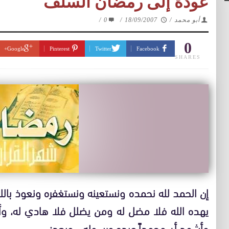
عودة إلى رمضان السلف
أبو محمد
/
18/09/2007
/
0
/
0
Google+
Pinterest
Twitter
Facebook
SHARES
إن الحمد لله نحمده ونستعينه ونستغفره ونعوذ بالل
يهده الله فلا مضل له ومن يضلل فلا هادي له، وأش
وأشهد أن محمداً عبده ورسوله .. وبعد: