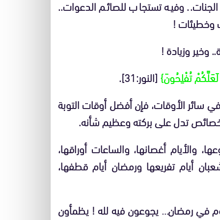
الجنات.. وفيه تستجاب للصائم الدعوات..
ب وخطيئات !
 وخير وزيادة !
لَعَلَّكُمْ تُفْلِحُونَ}
[النور:31].
ح في سائر الأوقات، فإن أفضل أوقات التوبة
 وخصائص تدل على بركته وعظيم شأنه.
ا، والأيام أغصانها، والساعات أوراقها،
عبان أيام تفريعها ورمضان أيام قطفها،
يوم في رمضان… يجوعون فيه لله ! يظمأون