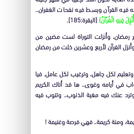
له فيه القرآن وبسط فيه نفحات الغفران..
زِلَ فِيهِ الْقُرْآنُ}
[البقرة:185].
 رمضان، وأنزلت التوراة لست مضين من
أنزل القرآن لأربع وعشرين خلت من رمضان
عليم لكل جاهل، وترغيب لكل عامل. فيا
 في أيامه وغوى.. ها قد أتاك الكريم
ترد عنك فيه مغبة الذنوب.. وتتوب فيه
مة، ومنة كريمة.. فهي فرصة وغنيمة !