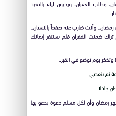
مان، وطلب الغفران، ويحيون ليله بالتعبد
ر.
رمضان.. وأنت ضارب عنه صفحاً بالنسيان..
 تراك ضمنت الغفران فلم يستنفر إيمانك
وتذكر يوم توضع في القبر..
عة ثم تنقضي
حان جاذلا
 شهر رمضان وأن لكل مسلم دعوة يدعو بها