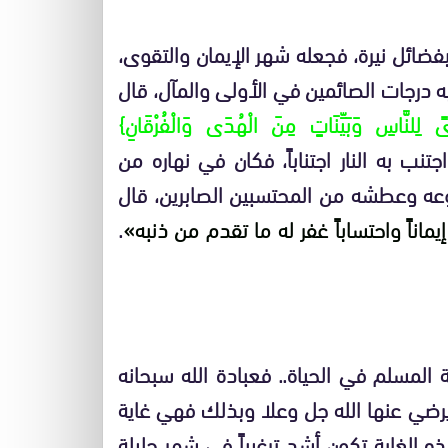
فضائل نيرة، فجعله شهر الإيمان والتقوى،
 درجات الصائمين في الأولى والمآل، قال
 لِلنَّاسِ وَبَيِّنَاتٍ مِنَ الْهُدَى وَالْفُرْقَانِ}
ً، واجتنب به النار اجتناباً، فكان في نهاره من
جوعه وعطشه من المحتسبين الصابرين، قال
ناً واحتساباً غفر له ما تقدم من ذنبه»
.
 المسلم في الحياة.. فعبادة الله سبحانه
يرضي عنها الله جل وعلا وبذلك فهي غاية
ه الغاية تكون أشد ترغيباً في شهر جليلة