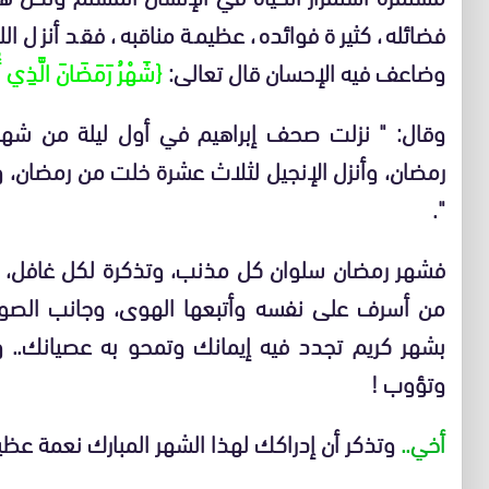
فضائله، كثيرة فوائده، عظيمة مناقبه، فقد أنزل ال
وضاعف فيه الإحسان قال تعالى:
{شَهْرُ رَمَضَانَ الَّذِي أُنْ
وقال: " نزلت صحف إبراهيم في أول ليلة من شهر
رمضان، وأنزل الإنجيل لثلاث عشرة خلت من رمضان، و
".
فشهر رمضان سلوان كل مذنب، وتذكرة لكل غافل، وت
من أسرف على نفسه وأتبعها الهوى، وجانب الصواب
بشهر كريم تجدد فيه إيمانك وتمحو به عصيانك.. و
وتؤوب !
أخي..
وتذكر أن إدراكك لهذا الشهر المبارك نعمة عظي