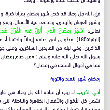
فإن الله جل وعلا قد خص شهر رمضان بمزايا خيرة، وب
وشهر الفرقان والهدى، وضاعف فيه الأعمال، ورفع به
تعالى:
{شَهْرُ رَمَضَانَ الَّذِي أُنْزِلَ فِيهِ الْقُرْآنُ هُدىً
[البقرة:185]. فطوبى لمن صامه إيماناً واحتسابا
الذاكرين، وفي ليله من العابدين الشاكرين، وعلى 
رسول الله صلى الله عليه وسلم :
«من صام رمضان إيما
فما هي أحوال السلف في رمضان؟
رمضان شهر التعبد والتوبة
أخي الكريم..
لا ريب أن عبادة الله جل وعلا هي غاية
تشمل كل الأقوال والأفعال الظاهرة والباطنة التي 
مستمرة استمرار الحياة في الإنسان المسلم ولكن هذ