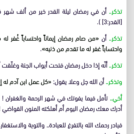
تذكر..
أن في رمضان ليلة القدر خير من ألف شهر ق
[القدر:3] ).
تذكر..
أن
«من صام رمضان إيماناً واحتساباً غُفر له 
واحتساباً غفر له ما تقدم من ذنبه»
.
تذكر..
أنّه إذا دخل رمضان فتحت أبواب الجنة وغلّقت
وتذكر..
أن الله جل وعلا يقول:
«كل عمل ابن آدم له إلا
أخي..
تأمل فيما يفوتك في شهر الرحمة والغفران 
أدرك معك رمضان اليوم أم أهلكته المنون القواضي !
فبادر رحمك الله بالتفرغ للعبادة.. والتوبة والاستغفار