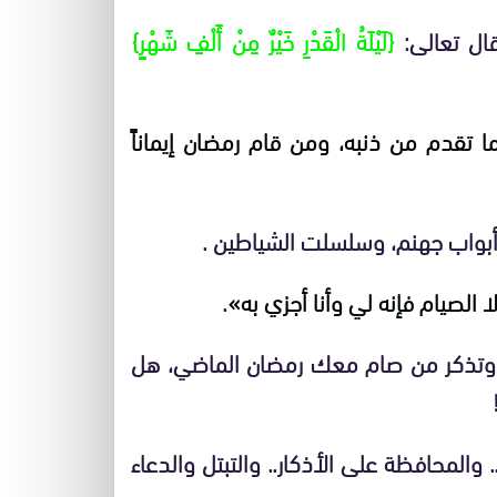
ال تعالى:
{لَيْلَةُ الْقَدْرِ خَيْرٌ مِنْ أَلْفِ شَهْرٍ}
ما تقدم من ذنبه، ومن قام رمضان إيماناً
 أبواب جهنم، وسلسلت الشياطين .
 الصيام فإنه لي وأنا أجزي به»
.
! وتذكر من صام معك رمضان الماضي، هل
.. والمحافظة على الأذكار.. والتبتل والدعاء