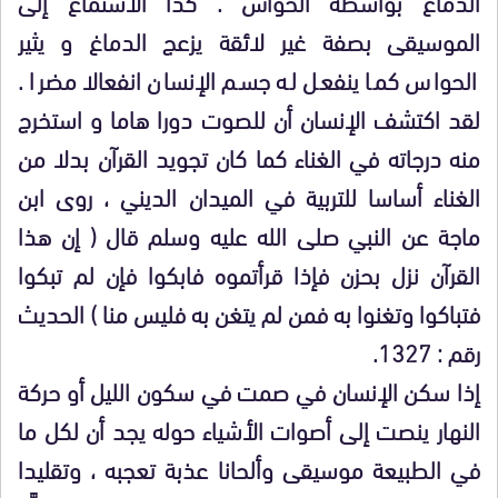
الدماغ بواسطة الحواس . كذا الاستماع إلى
الموسيقى بصفة غير لائقة يزعج الدماغ و يثير
الحواس كما ينفعل له جسم الإنسان انفعالا مضرا .
لقد اكتشف الإنسان أن للصوت دورا هاما و استخرج
منه درجاته في الغناء كما كان تجويد القرآن بدلا من
الغناء أساسا للتربية في الميدان الديني ، روى ابن
ماجة عن النبي صلى الله عليه وسلم قال ( إن هذا
القرآن نزل بحزن فإذا قرأتموه فابكوا فإن لم تبكوا
فتباكوا وتغنوا به فمن لم يتغن به فليس منا ) الحديث
رقم : 1327.
إذا سكن الإنسان في صمت في سكون الليل أو حركة
النهار ينصت إلى أصوات الأشياء حوله يجد أن لكل ما
في الطبيعة موسيقى وألحانا عذبة تعجبه ، وتقليدا