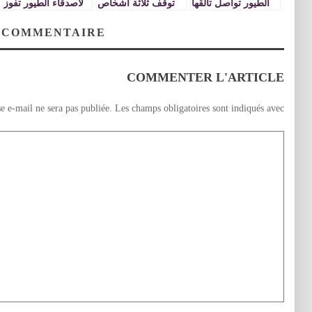
الطيور تواصل تألقها
توقف ثلاثة اشخاص
لأصدقاء الطيور تفوز
على مستوى
وبحوزتهم 500 طائر
بلقب البطولة
المنافسات الوطنية
حسون
الوطنية لتبريز الطيور
 COMMENTAIRE
المغردة
COMMENTER L'ARTICLE
e e-mail ne sera pas publiée.
Les champs obligatoires sont indiqués avec