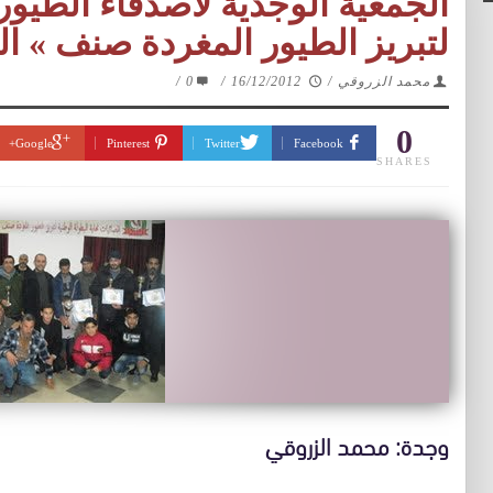
الجمعية الوجدية لأصدقاء الطيور 
لتبريز الطيور المغردة صنف » ال
محمد الزروقي
/
16/12/2012
/
0
/
0
Google+
Pinterest
Twitter
Facebook
SHARES
وجدة: محمد الزروقي