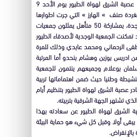
تحت إشراف الجامعة المغربية لعلم الطيور، نظمت عصبة الشرق لهواة الطيور يوم الأحد 9
المغردة صنف » الهارز » التي جرت اطوارها
بمركز الدراسات والبحوث الإنسانية والإجتماعية بوجدة، بمشاركة 50 متأهل يمثلون جمعيات
 تمكنت الجمعية الوجدية لأصدقاء الطيور
ى الرحماني ومحمد عابدي وذلك للمرة
 من ادريس بوزين وهشام بنحدو أما المرتبة
مان بوعلام وجميعهم ينتمون للجمعية
لنشيطة وطنيا حيث ضمن اهتماماتها تربية
بادر عصبة الشرق لهواة الطيور بتنظيم أيام
ذي تشتهر الجهة الشرقية بتربيته.
الشرق لهواة الطيور عن سعادته بهذا
يبقى أولا وقبل كل شيء هو حماية البيئة
بالإنقراض.