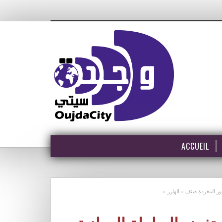
ACCUEIL
يور المغردة صنف » الهارز «