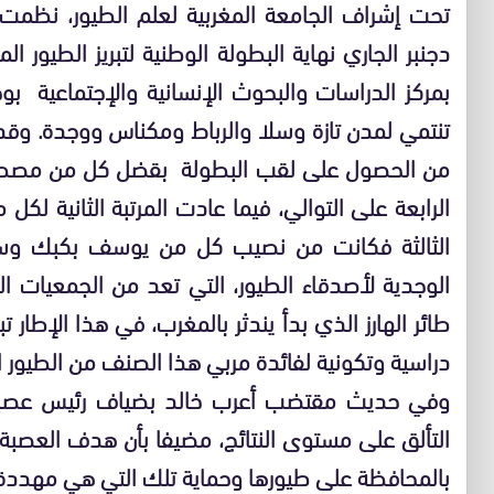
دجنبر الجاري نهاية البطولة الوطنية لتبريز الطيور 
تنتمي لمدن تازة وسلا والرباط ومكناس ووجدة. وقد
من الحصول على لقب البطولة بقضل كل من مصطف
الرابعة على التوالي، فيما عادت المرتبة الثانية لكل
الثالثة فكانت من نصيب كل من يوسف بكبك وسل
الوجدية لأصدقاء الطيور، التي تعد من الجمعيات ا
طائر الهارز الذي بدأ يندثر بالمغرب، في هذا الإطار ت
دراسية وتكونية لفائدة مربي هذا الصنف من الطيور ال
وفي حديث مقتضب أعرب خالد بضياف رئيس عصبة 
التألق على مستوى النتائج، مضيفا بأن هدف العصبة 
بالمحافظة على طيورها وحماية تلك التي هي مهددة 