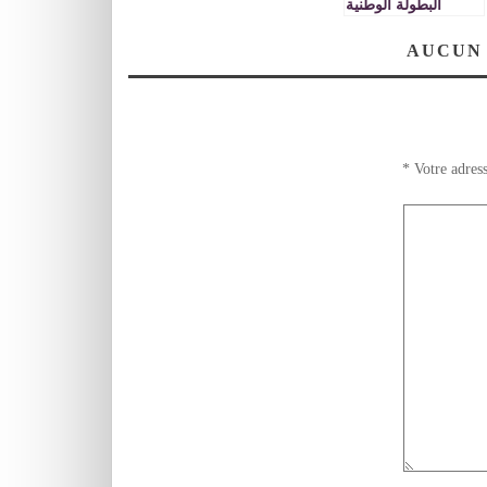
البطولة الوطنية
السابعة لتبريز الطيور
المغردة صنف »
AUCUN
الهارز »
*
Votre adress