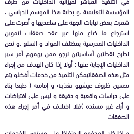
في التنفيذ المباشر لميزانية الداخليات من طرف
المؤسسة التعليمية .و بداية هذا الموسم الدراسي ،
شمرت بعض نيابات الجهة
على ساعديها
و أصرت على
استرجاع ما ضاع منها عبر عقد صفقات لتموين
الداخليات المدرسية بمختلف المواد و السلع .و نحن
نطرح نقطتين أساسيتين نرجو ممن يهمهم أمر سير
الداخليات الإجابة عنها : أولا إذا كان الهدف من إجراء
مثل هذه الصفقاتيمكن التلميذ من خدمات أفضلو يتم
تحسين ظروف عيشهو تغذيته و إقامته ( طبعا بناء
على دراسات واقعية و دقيقة و ليس على افتراضات
و أراء غير مسندة )فلا اختلاف في أمر إجراء هذه
الصفقات
و إذا كان الهدفهو الاحتفاظ على مستوى الخدمات