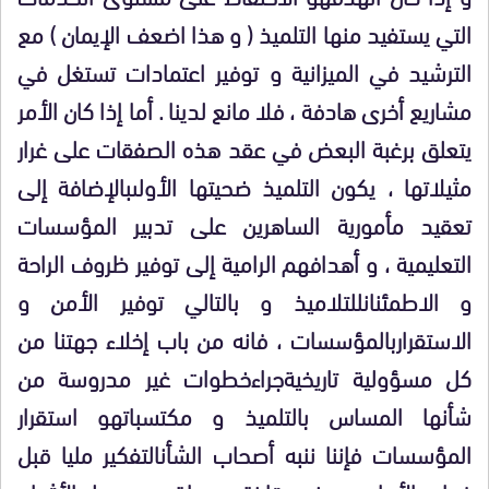
التي يستفيد منها التلميذ ( و هذا اضعف الإيمان ) مع
الترشيد في الميزانية و توفير اعتمادات تستغل في
مشاريع أخرى هادفة ، فلا مانع لدينا . أما إذا كان الأمر
يتعلق برغبة البعض في عقد هذه الصفقات على غرار
مثيلاتها ، يكون التلميذ ضحيتها الأولىبالإضافة إلى
تعقيد مأمورية الساهرين على تدبير المؤسسات
التعليمية ، و أهدافهم الرامية إلى توفير ظروف الراحة
و الاطمئنانللتلاميذ و بالتالي توفير الأمن و
الاستقراربالمؤسسات ، فانه من باب
إخلاء جهتنا من
كل مسؤولية تاريخيةجراءخطوات غير مدروسة من
شأنها المساس بالتلميذ و مكتسباتهو استقرار
المؤسسات فإننا ننبه أصحاب الشأنالتفكير مليا قبل