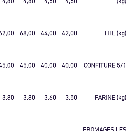
4,80
4,80
4,50
4,50
(kg)
62,00
68,00
44,00
42,00
THE (kg)
45,00
45,00
40,00
40,00
CONFITURE 5/1
3,80
3,80
3,60
3,50
FARINE (kg)
FROMAGES LES