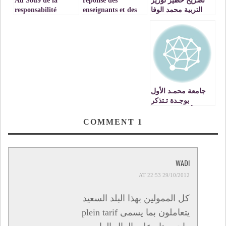
تصريح خطير لوزير
reponse des
Au Sou9 de la
التربية محمد الوفا
enseignants et des
responsabilité
يتهم فيه الوزراء
fonctionnaires suite
intelligemment
الذين سبقوه بخرق
à l’article publié
responsable A mon
القانون VIDEOS
sur Oujdacity
collègue respecté :
Sidi Al Bour
جامعة محمـد الأول
بوجـدة تـتذكر
أعـلامها الحلقة
الخامسة (5) الأستاذ
COMMENT
1
الدكتور أحمد حدادي
WADI
29/10/2012 AT 22:53
كل الممولين بهذا البلد السعيد
يتعاملون بما يسمى plein tarif