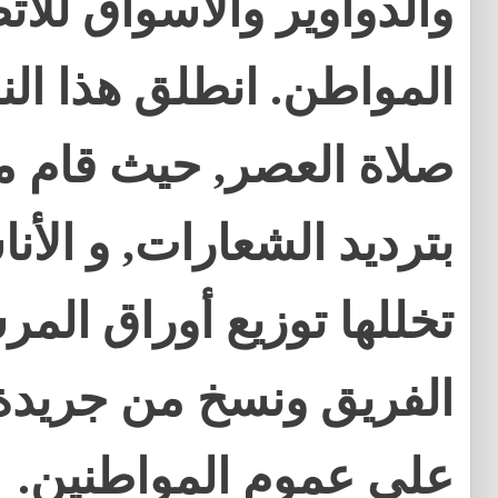
والدواوير والأسواق للات
المواطن. انطلق هذا ال
صلاة العصر, حيث قام م
بترديد الشعارات, و الأن
تخللها توزيع أوراق الم
الفريق ونسخ من جريدة ا
على عموم المواطنين.