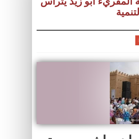
ة المفريء ابو زيد يترأس
تنمية