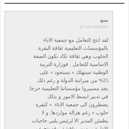
متتبع
28/08/2007 AT 13:16
لقد انتج التعامل مع جمعية الاباء
بالمؤسسات التعليمية ثقافة البقرة
الحلوب وهي ثقافة تكاد نكون الصفة
الاساسية للتعامل . فوزارة التربية
الوطنية تستهلك « تستحود » على
25% من ميزانية الدولة و رغم ذلك
يجد مسييروا مؤسساتنا التعليمية حرجا
في تدبير ابسط الامور و بذلك
يضطرون الى جمعية الاباء » كبقرة
حلوب » رغم هزالة مواردها. و لا
يطمئن المدير الا لرئيس يلبي حاجبات
الادارة و بدون مناقشة. وقد نتج عن