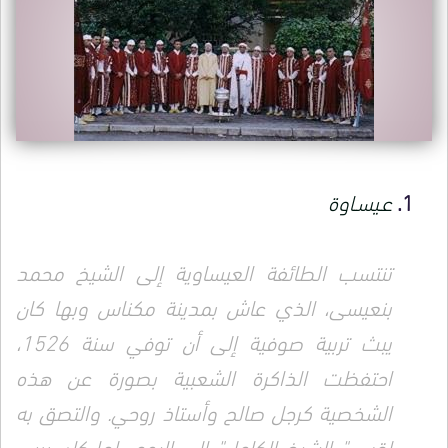
عـيسـاوة
تنتسب الطائفة العيساوية إلى الشيخ محمد
بنعيسى، الذي عاش بمدينة مكناس وبها كان
يبث تربية صوفية إلى أن توفي سنة 1526،
احتفظت الذاكرة الشعبية بصورة عن هذه
الشخصية كرجل صالح وأستاذ روحي. والتصق به
لقب " الشيخ الكامل" إلى اليوم، لما كان يربي