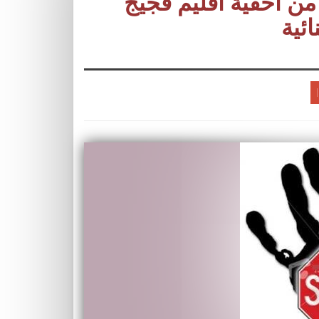
 من احقية اقليم فجيج
ئية