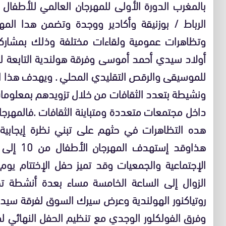
الرباط / بوزنيقة وأكادير ووجدة وتضمن هدا ال
وتظاهرات عمومية ولقاءات مختلفة وذلك بمشاركة
أولاد سيدي أحمد أموسى وفرقة هولندية التابعة 
للموسيقى والرقص التقليدي المحلي . ويهدف هذا ال
ونشيطة بتعدد الثقافات من خلال تزويدهم بمعلوم
داخل مجتمعات متعددة ومتباينة الثقافات .فالمهرج
هده التظاهرات في حثهم على تبني نظرة إيجابية 
الزوال إلى الساعة الخامسة مساء بعدة أنشطة تخ
روتياكنور الهولندية وعرض سيرك السوق لفرقة سيد
وفرق الفولكلور الوجدي مع تنظيم الحفل النهائي ل