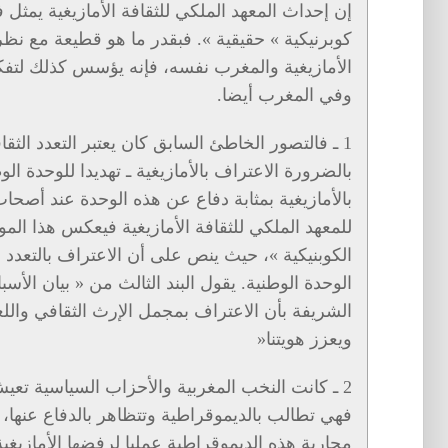
إن إحداث المعهد الملكي للثقافة الأمازيغية يمثل
كوبرنيكية » حقيقية ». فبقدر ما هو قطيعة مع 
الأمازيغية والمغرب نفسه، فإنه يؤسس كذلك لتفكي
وفي المغرب أيضا.
1 ـ فالتصور الخاطئ السابق كان يعتبر التعدد الثق
بالضرورة الاعتراف بالأمازيغية ـ تهديدا للوحدة ا
بالأمازيغية بمثابة دفاع عن هذه الوحدة عند أصحا
للمعهد الملكي للثقافة الأمازيغية فيعكس هذا المو
الكوبنيكية »، حيث ينص على أن الاعتراف بالتعدد 
الوحدة الوطنية. يقول البند الثالث من « بيان الأسبا
الشريفة بأن الاعتراف بمجمل الإرث الثقافي واللغ
ويعزز هويتنا«
2 ـ كانت النخب المغربية والأحزاب السياسية تع
فهي تطالب بالديموقراطية وتتظاهر بالدفاع عنها
محاربة هذه الديموقراطية عمليا لرفضها الأمازيغية و