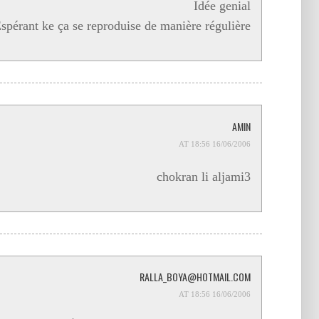
Idée genial
spérant ke ça se reproduise de manière régulière …
AMIN
16/06/2006 AT 18:56
chokran li aljami3
RALLA_BOYA@HOTMAIL.COM
16/06/2006 AT 18:56