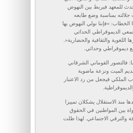
حدث للمعهد فيربط بين النهوض
ب جلالته بمناسبة وضع طابعه
لخطاب: »فإننا نولي النهوض بها
جتمعي الديموقراطي الحداثي
ا اللغوية والثقافية والحضارية«.
مع ديموقراطي وحداثي.
ا: فالتصور القوماني الشرقاني
قديم الميت ونزعة ماضوية
اب الملكي فيجعل من رد الاعتبار
الديموقراطية.
حدها منذ الاستقلال يشكلان تمييزا
واة بين المواطنين في الحقوق
ة والترقي الاجتماعي. لهذا ظلت