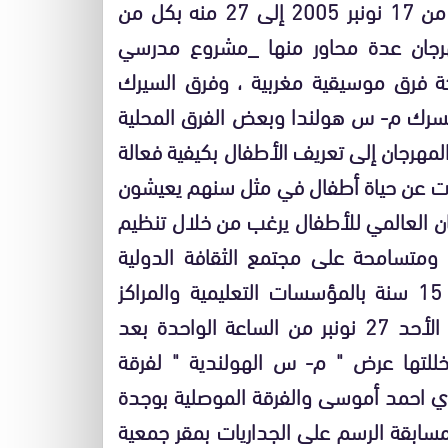
بالمغرب الدورة الأولى للمهرجان العالمي للأطفال من 17 نونبر 2005 إلى 27 منه بكل من
مهرجان عدة محاور منها _مشروع مدرسي
 فرق موسيقية مغربية ، وفرق السيرك
لسرك م- س هولندا وبعض الفرق المحلية
مهرجان إلى تعريف الأطفال بكيفية فعالة
ات عن حياة أطفال في مثل سنهم يعيشون
ان العالمي للأطفال يرغب من خلال تنظيم
ومتسامحة على مجتمع الثقافة الدولية
هذاوقد إستهدف المهرجان الأطفال من 10 إلى 15 سنة بالمؤسسات التعليمية والمراكز
الإجتماعية والجمعيات وقد تميز حفل الإختتام يوم الأحد 27 نونبر من الساعة الواحدة بعد
للتها عرض " م- س الهولندية " لفرقة
ي احمد أموسى والفرقة الموصلية بوجدة
مسابقة الرسم على الجداريات بمقر جمعية