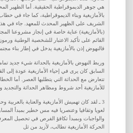
هي جوهر الديموقراطية الحقيقية. أما الظهير الم
بالأمازيغية وبناء الديموقراطية، كما جاء في خطا
الشريف على الظهير المحدث للمعهد. جاء في هذا ا
(بالأمازيغية) عناية خاصة في إنجاز مشروعنا الم
القائم على تأكيد الاعتبار للشخصية الوطنية ورموزه
فالنهوض إذن بالأمازيغية يدخل في إطار بناء مجت
وربط النهوض بالأمازيغية بالحداثة شيء جديد تمام
السابق كان يرى في إحياء الأمازيغية عودة إلى ال
تتعارض مع الحداثة التي يتطلبها العصر. أما الخط
للأمازيغية أحد شروط ومظاهر الحداثة والتجديد و
3 ـ لقد كان تهميش الأمازيغية والعناية بالعربية و
لعويا وثقافيا وعنصريا فيه مس خطير بمبدأ المسا
والواجبات وبمبدأ تكافؤ الفرص في تحصيل المعرف
الحركة الأمازيغية تطالب، لأزيد من ثل