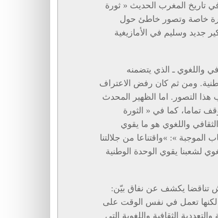
 في تاريخ المغرب الحديث « ثورة
نظرة خاصة وتصور خاطئ حول
ر جديد وسليم في الأمازيغية
افي واللغوي ـ الذي يتضمنه
لوطنية. ومن ثم كان رفض الاعتراف
ب هذا التصور. اما الظهير المحدث
قف تماما، كما في « الثورة
الثقافي واللغوي هو ما يقوي
ب الموجبة »: »واقتناعا من جلالتنا
وي لشعبنا يقوي الوحدة الوطنية
يش تناقضا يكشف عن نفاق بيّن:
، لكنها تعمل في نفس الوقت على
التعددية الثقافية واللغوية التي