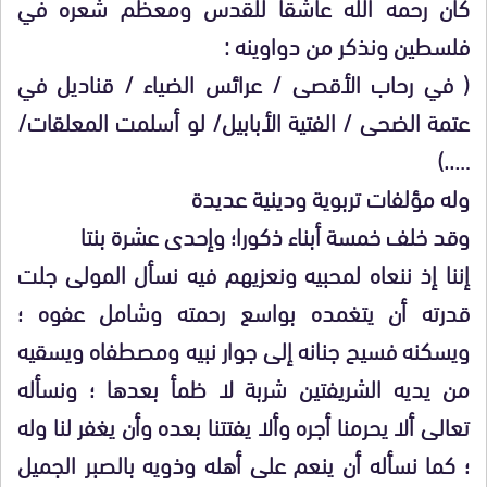
كان رحمه الله عاشقا للقدس ومعظم شعره في
فلسطين ونذكر من دواوينه :
( في رحاب الأقصى / عرائس الضياء / قناديل في
عتمة الضحى / الفتية الأبابيل/ لو أسلمت المعلقات/
…..)
وله مؤلفات تربوية ودينية عديدة
وقد خلف خمسة أبناء ذكورا؛ وإحدى عشرة بنتا
إننا إذ ننعاه لمحبيه ونعزيهم فيه نسأل المولى جلت
قدرته أن يتغمده بواسع رحمته وشامل عفوه ؛
ويسكنه فسيح جنانه إلى جوار نبيه ومصطفاه ويسقيه
من يديه الشريفتين شربة لا ظمأ بعدها ؛ ونسأله
تعالى ألا يحرمنا أجره وألا يفتتنا بعده وأن يغفر لنا وله
؛ كما نسأله أن ينعم على أهله وذويه بالصبر الجميل