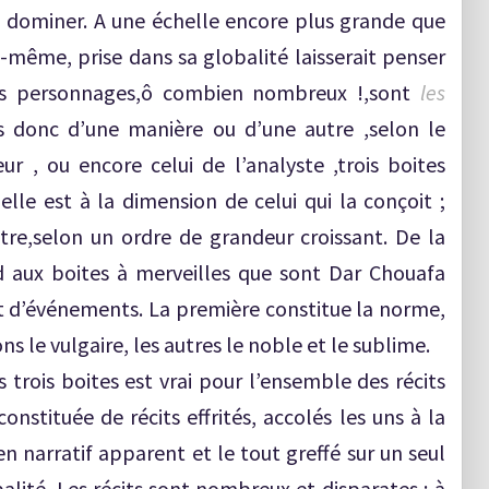
a dominer. A une échelle encore plus grande que
e-même, prise dans sa globalité laisserait penser
s personnages,ô combien nombreux !,sont
les
 donc d’une manière ou d’une autre ,selon le
ur , ou encore celui de l’analyste ,trois boites
elle est à la dimension de celui qui la conçoit ;
utre,selon un ordre de grandeur croissant. De la
aux boites à merveilles que sont Dar Chouafa
 d’événements. La première constitue la norme,
ns le vulgaire, les autres le noble et le sublime.
 trois boites est vrai pour l’ensemble des récits
nstituée de récits effrités, accolés les uns à la
en narratif apparent et le tout greffé sur un seul
alité. Les récits sont nombreux et disparates ; à