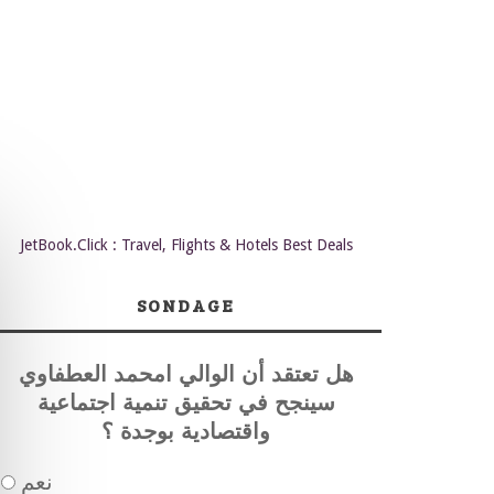
JetBook.Click : Travel, Flights & Hotels Best Deals
SONDAGE
هل تعتقد أن الوالي امحمد العطفاوي
سينجح في تحقيق تنمية اجتماعية
واقتصادية بوجدة ؟
نعم