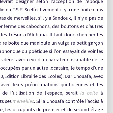
evrait désigner selon l’acception de l’époque
o ou T.S.F’. Si effectivement il y a une boite dans
pas de merveilles, s’il y a Sandouk, il n’y a pas de
enferme des cabochons, des boutons et d’autres
es trésors d’Ali baba. Il faut donc chercher les
gaire boite que manipule un vulgaire petit garçon
aphorique ou poétique si l’on essayait de voir les
nsidérer avec ceux d’un narrateur incapable de se
occupées par un autre locataire, le temps d’une
30,Edition Librairie des Ecoles). Dar Chouafa, avec
 avec leurs préoccupations quotidiennes et les
e l’utilisation de l’espace, serait
la boite
à
ts ses
merveilles
. Si la Chouafa contrôle l’accès à
le, les occupants du premier et du second étage