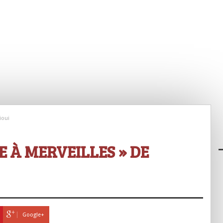
ioui
E À MERVEILLES » DE
Google+