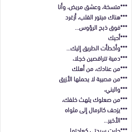
***متسخة، وعشق مريض، وأنا
***هناك مبتور القلب، أزغرد
***فوق ذبح الرؤوس…
***أحبك
***وأخطأت الطريق إليك…
***دمية تتراقصين خجلا،
***من عنادك، من أهلك
***من مصيبة لا يحملها الأزرق
***والبني،
***من صعلوك يلهث خلفك،
***يزحف كالرمال إلى مثواه
***الأخير…
***جاءت سيدتي كعادتها