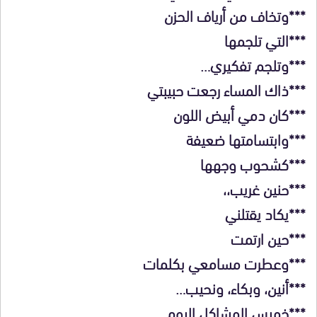
***وتخاف من أرياف الحزن
***التي تلجمها
***وتلجم تفكيري…
***ذاك المساء رجعت حبيبتي
***كان دمي أبيض اللون
***وابتسامتها ضعيفة
***كشحوب وجهها
***حنين غريب،،
***يكاد يقتلني
***حين ارتمت
***وعطرت مسامعي بكلمات
***أنين، وبكاء، ونحيب…
***خميس المشاكل اليوم