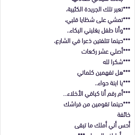
***تعبر تلك الجريدة الكئيبة،
***تمشي على شظايا قلبي،
***وأنا طفل يغلبني البكاء..
***حينما تتلفتين ذعرا في الشارع،
***أصلي عشر ركعات
***شكرا لله
***هل تفهمين كلماتي
***يا ابنة حواء..
***أم رقم أنا كباقي الأخلاء…
***حينما تقومين من فراشك
خائفة
أحس أني أملك ما تبقى
من أطراف السماء..***