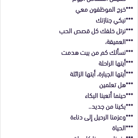
***خرج الموظفون معي
***نبكي جنازتك
***نرتل خلفك كل قصص الحب
***العميقة،
***نسألك كم من بيت هدمت
***أيتها الراحلة
***أيتها الجبارة، أيتها الزائلة
***هل تعلمين
***حينما أتعبنا البكاء
***بكينا من جديد..
***وعزمنا الرحيل إلى دناءة
***الحياة
***عزمنا ومسحنا كل طقوس