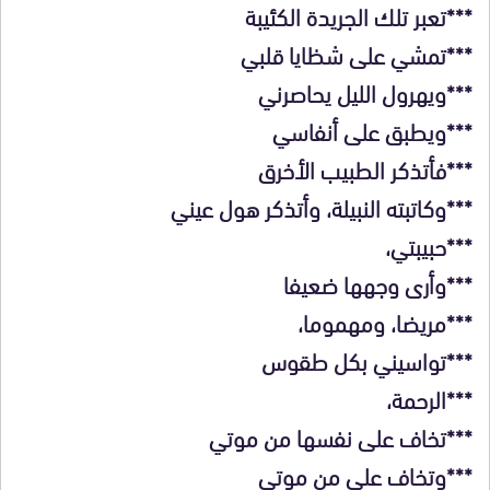
***تعبر تلك الجريدة الكئيبة
***تمشي على شظايا قلبي
***ويهرول الليل يحاصرني
***ويطبق على أنفاسي
***فأتذكر الطبيب الأخرق
***وكاتبته النبيلة، وأتذكر هول عيني
***حبيبتي،
***وأرى وجهها ضعيفا
***مريضا، ومهموما،
***تواسيني بكل طقوس
***الرحمة،
***تخاف على نفسها من موتي
***وتخاف علي من موتي