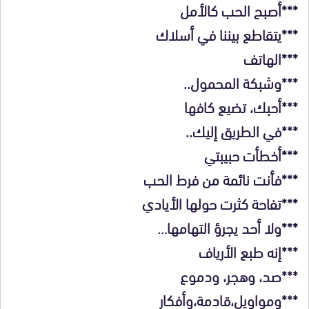
***أصبح الحب كالأمل
***يتقاطع بيننا في أسلاك
***الهاتف
***وشبكة المحمول..
***أحبك، تضيع كافها
***في الطريق إليك..
***أخطأت حبيبتي
***فأنت نائمة من فرط الحب
***تفاحة كثرت حولها الأيادي
***ولا أحد يجرؤ التهامها…
***إنه طبع الأرياف
***صد، وهجر، ودموع
***ومواويل،قادمة،وأفكار