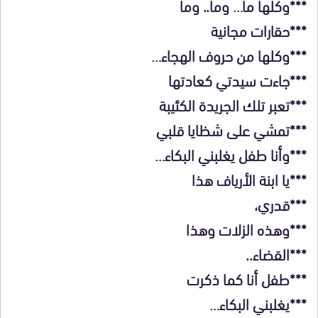
***وكلها ما… وما.. وما
***حقارات مجانية
***وكلها من حروف الهجاء…
***جاءت سيدتي كعادتها
***تعبر تلك الجريدة الكئيبة
***تمشي على شظايا قلبي
***وأنا طفل يغلبني البكاء…
***يا ابنة الأرياف هذا
***قدري،
***وهذه الزلات وهذا
***القضاء..
***طفل أنا كما ذكرت
***يغلبني البكاء…