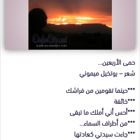
حمى الأربعين…
شعر – بوتخيل ميموني
***حينما تقومين من فراشك
***خائفة
***أحس أني أملك ما تبقى
***من أطراف السماء…
***جاءت سيدتي كعادتها