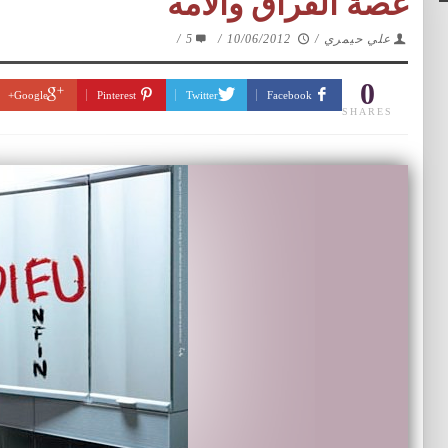
غصة الفراق والامه
علي حيمري
/
10/06/2012
/
5
/
0
Google+
Pinterest
Twitter
Facebook
SHARES