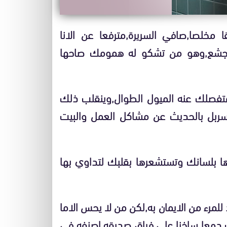
مخلصا,صافي السريرة,مترفعا عن الانا
ا جشع,وهو من تشكو له همومك صاحها
فصلك عنه الميول الطوال,وينقلب ذلك
المسربل بالحديث عن مشاكل العمل والبيت
ا بلسانك وتستشعرها بقلبك لتداوي بها
 للمرء من الايمان به,لكن من لا يحس الاما
 دمعا ساخنا على فراق صديقه,اصنفه في