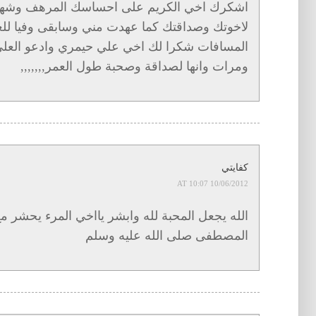
اشكرك اخي الكريم على احساسك المرهف وشهادت
لاخوتك وصداقتك كما عهدت مني وسابقى وفيا للع
المسافات شكرا لك اخي علي حيمري وادعو العلي ا
ومرات وانها لصداقة وصحبة طول العمر,,,,,,,
كفايتي
10/06/2012 AT 10:07
الله يجعل المحبة لله وابشر يااخي المرء يحشر 
المصطفى صلى الله عليه وسلم