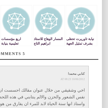
نيابة تاوريرت تحظى
المسار الوهاج للاستاذ
اربع مؤسسات
بشرف تمثيل الجهة
ابراهيم التاج
تعليمية بنيابة
في المهرجان
تاوريرت تحتفل بعيد
الوطني للمسرح
ميلاد صاحب السمو
COMMENTS
5
المدرسي
الملكي مولاي
الحسن
كتابي محمدا
10/06/2012 AT 08:23
اخي وشقيقي من خلال عنوان مقالك احسست ان الا
نفس الشعور والحزن والالم ينتابني في هذه الل
واستاذ انها سنة الحياة لابد للمرء ان يفارق من هو