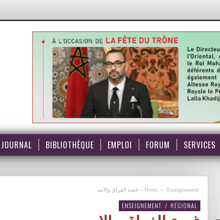
JOURNAL
BIBLIOTHÈQUE
EMPLOI
FORUM
SERVICES
Enseignement
»
Home
»
غصة الفراق والامه
ENSEIGNEMENT
/
RÉGIONAL