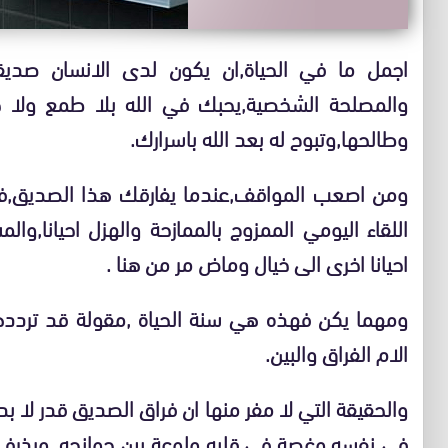
اجمل ما في الحياة,ان يكون لدى الانسان صديقا 
والمصلحة الشخصية,يحبك في الله بلا طمع ول
وطالحها,وتبوح له بعد الله باسرارك.
ومن اصعب المواقف,عندما يفارقك هذا الصديق,فت
اللقاء اليومي الممزوج بالممازحة والهزل احيانا,و
احيانا اخرى الى خيال وماض مر من هنا .
ومهما يكن فهذه هي سنة الحياة ,مقولة قد تردده
الام الفراق والبين.
والحقيقة التي لا مفر منها ان فراق الصديق قدر لا بد
في نفسه,وغصة في قلبه ولوعة بين جوانحه ,ويذرف