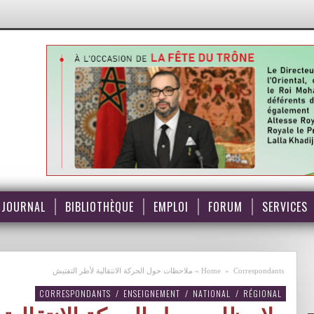
JOURNAL
BIBLIOTHÈQUE
EMPLOI
FORUM
SERVICES
Correspondants
»
Home
»
ملاحظات حول الحركة الانتقالية لأطر التفتيش
CORRESPONDANTS
/
ENSEIGNEMENT
/
NATIONAL
/
RÉGIONAL