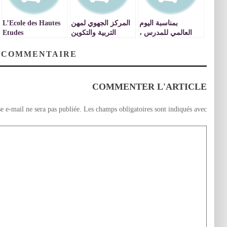
بمناسبة اليوم
المركز الجهوي لمهن
L’Ecole des Hautes
العالمي للمدرس ،
التربية والتكوين
Etudes
رشيد بلمختار يهنيء
للجهة الشرقية ينظم
d’Ingénierie-Oujda
رجال التربية والتعليم
نشاطا تواصليا
: Communiqué de
 COMMENTAIRE
بمناسبة افتتاح السنة
presse
التكوينية
الجديدة2015-2016
COMMENTER L'ARTICLE
e e-mail ne sera pas publiée.
Les champs obligatoires sont indiqués avec