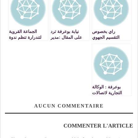
راي بخصوص
نيابة بوعرفة ترد
الجماعة القروية
التقسيم الجهوي
على المقال :مدير
لتندرارة تنظم ندوة
ثانوية ابن خلدون
علمية تحت شعار : »
بتندرارة بوادر تقديم
من أجل حكامة جيدة
طلب الاعفاء من
للأراضي السلالية »
مهمة تسيير الاعدادية
بوعرفة : الوكالة
التجارية لاتصالات
المغرب على صفيح
ساخن‎
AUCUN COMMENTAIRE
COMMENTER L'ARTICLE