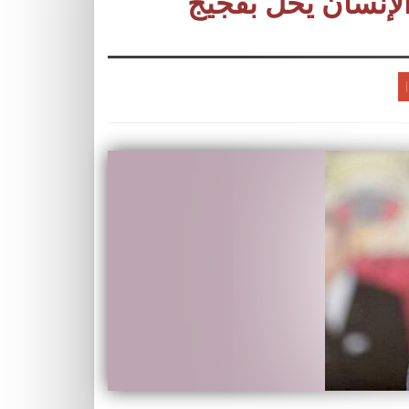
إنسان يحل بفجيج