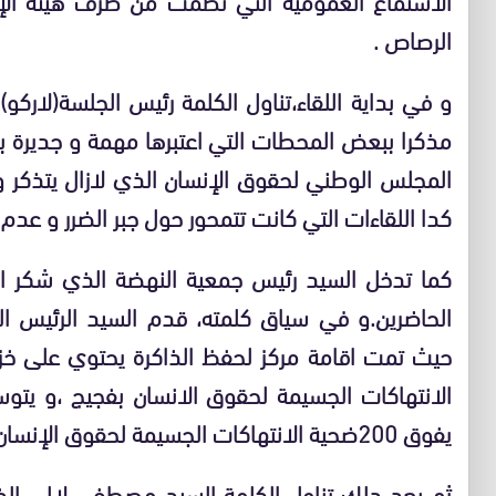
الرصاص .
و في بداية اللقاء،تناول الكلمة رئيس الجلسة(لارك
مذكرا ببعض المحطات التي اعتبرها مهمة و جديرة ب
المجلس الوطني لحقوق الإنسان الذي لازال يتذكر و
كدا اللقاءات التي كانت تتمحور حول جبر الضرر و عدم ت
كما تدخل السيد رئيس جمعية النهضة الذي شكر ال
الحاضرين.و في سياق كلمته، قدم السيد الرئيس ال
حيث تمت اقامة مركز لحفظ الذاكرة يحتوي على خز
الانتهاكات الجسيمة لحقوق الانسان بفجيج ،و يتو
يفوق 200ضحية الانتهاكات الجسيمة لحقوق الإنسان بفجيج….
ثم بعد دلك تناول الكلمة السيد مصطفى لالي الذي