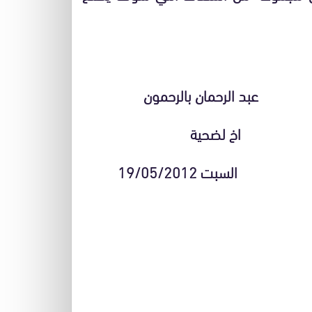
الرحمون
ية
19/0