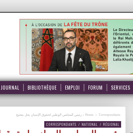
JOURNAL
BIBLIOTHÈQUE
EMPLOI
FORUM
SERVICES
Correspondants
»
Home
»
رئيس المجلس الوطني لحقوق الإنسان يحل بفجيج
CORRESPONDANTS
/
NATIONAL
/
RÉGIONAL