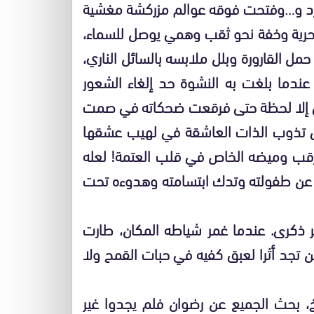
البارد و…وفتحت فوقه عوالم مزركشة مغشية
 بحرية وخفة نحو ثقب وهمي يوصل للسماء،
حمل القارورة وبلل ملابسه بالسائل الناري،
عندما بلغت به النشوة حد إلغاء الشعور
 هي إلا لحظة حتى فرقعت ضحكاته في صمت
حتى تذوب الذات العاشقة في لهيب عشقها
رقب وميضه الخاص في قلب العتمة! لعله
عده عن طفولته وتدك ابتسامته وهدوءه تحت
 ذكرى. عندما غمر شياطه المكان، طارت
لن تجد أثرا لعبق كفيه في حبات القمح ولا
، بحث الجميع عن رضوان فلم يجدوا غير