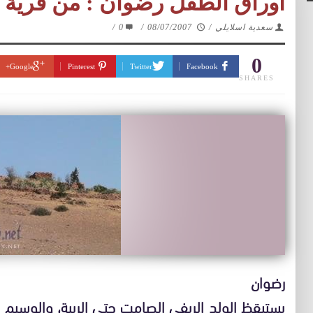
اوراق الطفل رضوان : من قرية
سعدية اسلايلي
/
08/07/2007
/
0
/
0
Google+
Pinterest
Twitter
Facebook
SHARES
رضوان
يستيقظ الولد الريفي الصامت حتى الريبة، والوسيم 