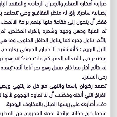
ضبابية أفكاره المعلم والجدران الرمادية والمقعد 
بضبابية ساحرة. راق له منظر الفقاقيع وهي تتصاعد
ففكر أن يتحول إلى فقاعة منها لينعم براحة الانمحاء. 
ثم العلبة ودهن وجهه وشعره بالغراء المخلص، ثم 
بالأم، تناول جمرة كما يتناول الطفل الحلوى، وما
الليل البهيم : كأنه نشيد للاحتراق الصوفي يعلو 
ويختصر في اشتعاله العمر. كم علت ضحكاته وهو ي
لم يتألم أكثر مما كان يفعل وهو يجر أياما آثمة تب
رحى السنين.
تصعد رضوان باسما وانتهى مع كل ما ينتهي ويصير
الفراخ التي ألفته وفضلت أن لا تعاود الهجوع لأنها 
دفء أصابعه على ريشها المبلل بالمخاوف اليومية.
عندما خرج دخانه ورائحة لحمه المحروق من المطبخ