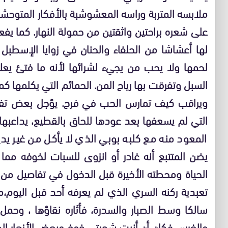
ملابسه المتربة وراسه المعشوشبة بالأفكار المتوح
على شعره براحتين واثقتين من حمولة النهار. كما ي
لها أعشاشا من الحلفاء والحنان في زوايا الإسطبل ال
لحمها ولا يحب من يجيء لشرائها لأنه ما فتئ يع
السبل وتفرقت بها رياح المن. الحمائم التي يكلمها ك
ويراقب كيف تمارس الحب في فرح. يؤجل بعض تفاص
التي لم يسعفها بعد عودها للحاق بالقطيع، يداعبه
المعود منه مع كلبه بوبي الذي لا يأكل من غير ي
يضن المتتبع أنه غادر أو انزوى للسبات لخوفه مما 
الحياة ومحطته الأخيرة قبل الدخول في تفاصيل من
تعبدية ركنه السري الذي لم يعرفه أحد قبل اليوم،
سالكا وسط الصبار والسدرة، فأثاره نقاؤها ، وحمل 
والغرس فكان أن أنبت شجرتي خوخ وبعض الأزهار الج