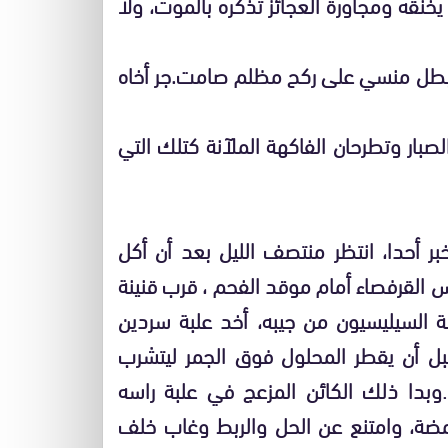
خنقه ومجاورة العجائز تذكره بالموت، ولا
ل بطل منسي على ركح مظلم صامت.جر أخاه
صبار وتطرحان الفاكهة الملآنة كتلك التي
ر أحدا، انتظر منتصف الليل بعد أن أكل
س القرفصاء أمام موقد الفحم ، قرب قنينة
لبة السيليسيون من جيبه، أخد علبة سردين
 قبل أن يقطر المحلول فوق الجمر ليتشرب
…وبدا ذلك الكائن المزعج في علبة راسه
ضة، وامتنع عن الحل والربط وغاب خلف