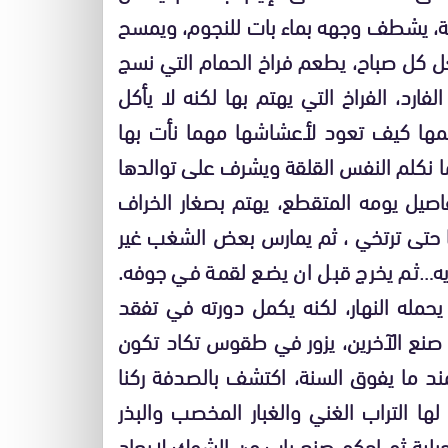
شة، يشطف وجهه بماء بات للنجوم، ويمسح
فعل كل صباح، يطعم فراخ الحمام التي نسج
فارد، الفراخ التي يهتم بها لكنه لا يأكل
لمها كيف تعود لأعشاشها مهما نأت بها
ما نكلم النفس القلقة ويشرف على توالدها
يل يومه المتقطع، يهتم بصغار الخراف
ا حتى ترتخي ، ثم يمارس بعض الشغب غير
ديه…ثم يخرج قبل ان يضع لقمة في جوفه.
يحمله النهار، لكنه يكمل دورته في تفقد
 صنع الآخرين، يزور في طقوس تكاد تكون
مند ما يفوق السنة، اكتشف بالصدفة ركنا
لها التراب الغني والغبار المخصب والبذر
بلية ثم احكم صنع باب من الشوك لإبعاد