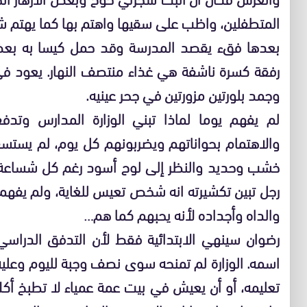
المتطفلين، واظب على سقيها واهتم بها كما يهتم شا
بعدها فقء يقصد المدرسة وقد حمل كيسا به بعض ا
رفقة كسرة ناشفة هي غذاء منتصف النهار. يعود في 
وجمد بلورتين مزورتين في جحر عينيه.
لم يفهم يوما لماذا تبني الوزارة المدارس وتد
والاهتمام بحواناتهم ويضربونهم كل يوم، لم يست
خشب وحديد والنظر إلى لوح أسود رغم كل شساعة ال
رجل تبين تكشيرته انه شخص تعيس للغاية، ولم يفهم ك
والداه وأجداده لأنه يحبهم كما هم…
رضوان سينهي الابتدائية فقط لأن التدفق الدراس
اسمه. الوزارة لم تمنحه سوى نصف وجبة لليوم وعلي
تعليمه، أو أن يعيش في بيت عمة عمياء لا تطبخ أكلا 