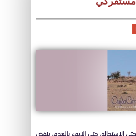
 مستفركي
حتى الاستحالة، حتى الإيمء بالعدم، ينفض