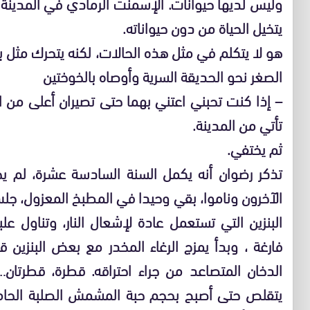
وليس لديها حيوانات. الإسمنت الرمادي في المدينة ي
يتخيل الحياة من دون حيواناته.
هو لا يتكلم في مثل هذه الحالات، لكنه يتحرك مث
الصغر نحو الحديقة السرية وأوصاه بالخوختين
– إذا كنت تحبني اعتني بهما حتى تصيران أعلى من ال
تأتي من المدينة.
ثم يختفي.
تذكر رضوان أنه يكمل السنة السادسة عشرة، لم يخب
الآخرون وناموا، بقي وحيدا في المطبخ المعزول، جل
البنزين التي تستعمل عادة لإشعال النار، وتناول ع
فارغة ، وبدأ يمزج الرغاء المخدر مع بعض البنزين
الدخان المتصاعد من جراء احتراقه. قطرة، قطرتان
يتقلص حتى أصبح بحجم حبة المشمش الصلبة الحام