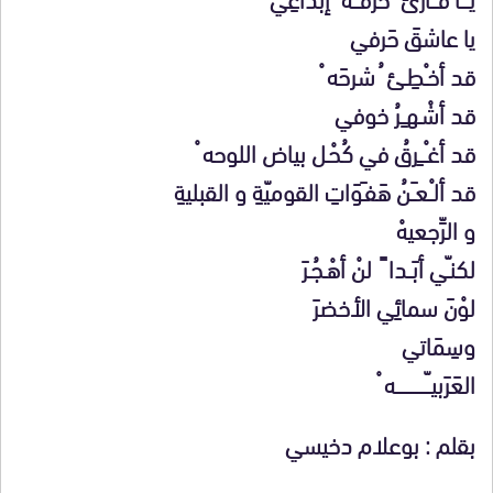
يا عاشقَ حَرفي
قد أخـْطِـئ ُ شرحَه ْ
قد أشْـهـِـرُ خوفي
قد أغـْـــِرقُ في كُحْـل بياض اللوحه ْ
قد ألـْـعـَـنُ هَفـَوَاتِ القوميّةِ و القبليةِ
و الرِّجعيهْ
لكنـّي أبَــدا ً لنْ أهْـجُـرَ
لوْنَ سمائِي الأخضرَ
وسِمَاتي
العَرَبيــّــــــــــــــه ْ
بقلم : بوعلام دخيسي