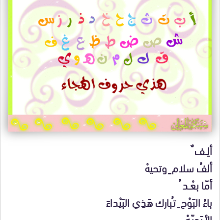
ألِــف ٌ
ألفُ سلام ٍ وتحيهْ
أمّا بعْــد ُ
باءُ البَوْح ِ تـُبارك هَذِي البَيْداءَ
الأبَدِيّـهْ