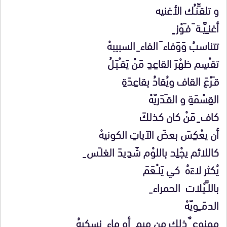
و تلقـِّنـُك الأغنيه
أغنـِـيَّــة َ فـَوْز ٍ
تتناسبُ وَوَفاء َ الفاء ِ السبيبهْ
تقـْسِم ظهْرَ القاعِدِ مَنْ يَقـْـبَـلُ
قـَرْعَ القاف ويُقادُ بقاعِدَةِ
القِسْمَةِ و القـَدَريّهْ
كاف ٍ مَنْ كان كذلكَ
أن يعْكِسَ بعضَ الآياتِ الكونيهْ
كاللائم يجْلِد باللوْم شَدِيدَ الغلـَس ِ
يُكثر لاءَهُ كي يَنـْـعَمَ
باللـَّـيْلات الحمراء ِ
الدمَـــِويّهْ
ممنوع ٌ ذلك من ميم ٍ أو ماء ٍ نسكبهُ