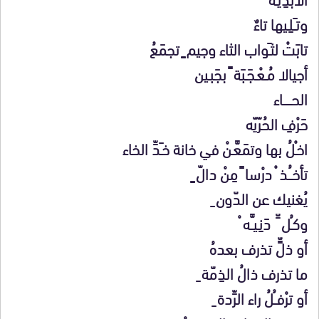
وتـَـلِـيها تاءٌ
تابَتْ لثـَواب الثاء وجيم ٍ تجمَعُ
أجيالا مُـعْـجَـبَة ً بجَبـين
الحــــــاء
حَرْفِ الحُرّيّه
اخـْلُ بها وتمَعَّـنْ في خانة خـَدِّ الخاء
تأخــُـذ ْ درْسا ً مِنْ دالّ ٍ
يُغنيك عن الدّون ِ
وكـُل ِّ دَنِـيـَّـه ْ
أو ذلٍّ تذرف بعدهُ
ما تذرف ذالُ الذِمّة ِ
أو ترْفــُلُ راء الرِّدة ِ