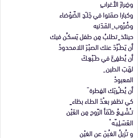
وضِرارَ الأغرابِ
وكبارا صمَتوا في جَلـَدِ الضّوْضاء
وضُرُوب ِ المَدَنيه
حينئذ ٍ تطلبُ مِن طفل يَسكـُن فيك
أن يَطـْـرُدَ عنك الصبْـرَ اللامحدودْ
أن يُطفِئَ في طـَـبْعِـكَ
لهَبَ الطين ِ
المعبودْ
أن يُطـْــِربَك الفِطرة َ
كي تظفر بعـْدَ الطـاء بظاء ٍ
تــُـشْـبـِــعُ ظـَمَأ الرّوح مِن العَيْن
العَسَـلِـيـّـه ْ
و تـُزيلُ الغـُبنَ عن الغيْن