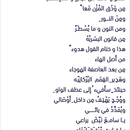
مِن وَدْق المُزْن مَعا ً
ومِنَ النـــــور ِ
ومن النون و ما يُسْطـَـرُ
مِن قانون البشريّهْ
هذا و ختام القول هدوء ٌ
من أصل الهاء
مِن بعد العاصفة الهوجاء
وهَدِير ِ القِمَم البُرْكانِيّـه
حينئذ ٍ سأفيء ُ إلى عطف الواو ِ
ووُجْــدٍ يَهْـتِـفُ مِن داخل ِ أوْصَالي
ويُمَدِّدُ في يائـــــــــي
يـــا سامـــعَ نـَبْضَ يراعي
يــــا قـــارئ حُرْقــَـة َ إبْدَاعِي