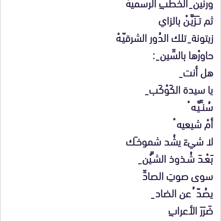
ورنين ِ الخطبِ الرسميهْ
ثم تـَـزَيَّـنْ بالزاي
زيتونة ِ تلك الدُور الشرقيّـهْ
حاورْها بالسِّين ِ :
هل أنت ِ
يا سيدة الكَوْكَب ِ
سُنـِّـيَّـه ْ
أمْ شيعيه ْ
لا شيءَ يشُد شموخـَك
بَعْـدَ شُـذوذ الشـَّيْن ِ
سوى صوتِ الصادِّ
يصُدّ ُ عن الضاد ِ
ضَرَرَ الأعرابِ