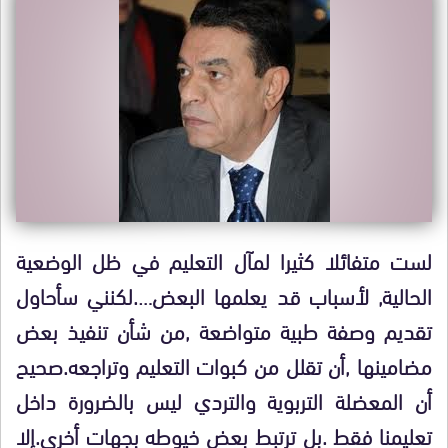
لست متفائلا كثيرا لمآل التعليم في ظل الوضعية
الحالية, لأسباب قد يعلمها البعض….لكنني سأحاول
تقديم وصفة طبية متواضعة ,من شأن تنفيذ بعض
مضامينها ,أن تقلل من كبوات التعليم وتراجعه.صحيح
أن المعضلة التربوية والتردي ليس بالضرورة داخل
تعليمنا فقط .بل ترتبط بعض خيوطه بجهات أخرى.إلا