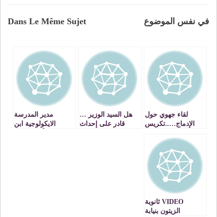
في نفس الموضوع
Dans Le Même Sujet
لقاء جهوي حول
هل السيد الوزير …
مدير المدرسة
الإدماج…..تكريس
قادر على إحداث
الايكولوجية ابن
لفشل وزارة
تغييرات جوهرية
الهيثم بأحفير, يضع
التعليم…..
لإصلاح التعليم؟؟؟؟
تجربته رهن
الإشارة……
VIDEO ثانوية
الزيتون بنيابة