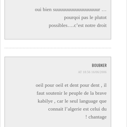
oui bien suuuuuuuuuuuuuuuuur …
pourqoi pas le plutot
possibles….c’est notre droit
BOUBKER
16/06/2006 AT 18:56
oeil pour oeil et dent pour dent , il
faut soutenir le peuple de la brave
kabilye , car le seul language que
connait l’algerie est celui du
chantage !