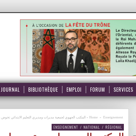
JOURNAL
BIBLIOTHÈQUE
EMPLOI
FORUM
SERVICES
Enseignement
»
Home
»
المكتب الجهوي لجمعية مديرات ومديري التعليم الابتدائي تخوض وق
ENSEIGNEMENT
/
NATIONAL
/
RÉGIONAL