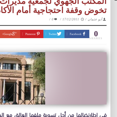
المكتب الجهوي لجمعية مديرات وم
تخوض وقفة احتجاجية أمام الأكاد
أبو عثمان
/
17/12/2011
/
0
/
0
Google+
Pinterest
Twitter
Facebook
SHARES
في إطارنضالها من أجل تسوية ملفها العالق مع ال