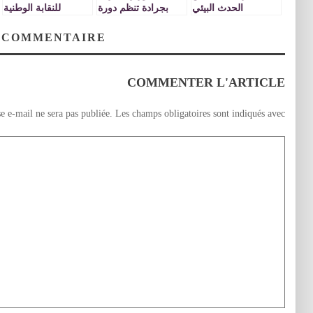
الحدث البيئي
بجرادة تنظم دورة
للنقابة الوطنية
تكوينية في موضوع
للتعليم (ف د ش)
الحد من ظاهرتي
بوجدة ينبه الى كل
 COMMENTAIRE
التكرار و الانقطاع
مساس بالترقية
بثانوية قنفودة
بالاختيار
الإعدادية
COMMENTER L'ARTICLE
e e-mail ne sera pas publiée.
Les champs obligatoires sont indiqués avec