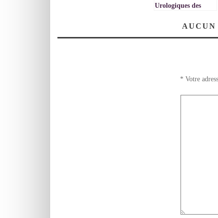
Urologiques des
Fractures du Bassin
/ Pr . Ali BARKI –
AUCUN
VIDEO
*
Votre adress