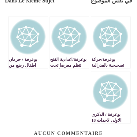
في نفس الموضوع
Dans Le Même Sujet
بوعرفة/حركة
بوعرفة/اعدادية الفتح
بوعرفة / حرمان
تصحيحية بالفدرالية
تنظم معرضا تحت
اطفال رضع من
الدمقراطية للشغل
شعار:التراث أصالة
التلقيح
المحافظة عليه أمانة
بوعرفة / الدكرى
الاولى لاحداث 18
ماي
AUCUN COMMENTAIRE