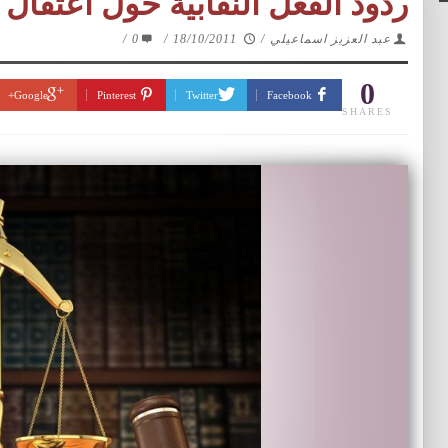
ردود الفعل النقابية حول اعتقا
عبد العزيز اسماعيلي
/
18/10/2011
/
0
/
0
Google+
Pinterest
Twitter
Facebook
SHARES