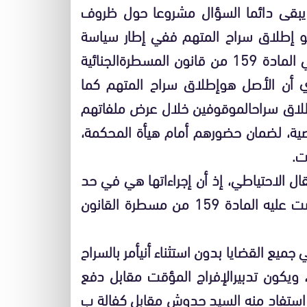
 يبقى دائما السؤال مشروعا حول ظروف
هو إطلاق سراح المتهم ففي إطار سياسة
نون المسطرة
الجنائية
أي أن الأصل هو
إطلاق سراح المتهم كما
لاق سراح
الموقوفين خلال عرض ملفاتهم
ة، لضمان حضورهم أمام هيأة المحكمة،
ت
.
قال الاحتياطي، إذ أن إجراءاتها هي في حد
المراقبة القضائية طبقا لما نصت عليه المادة 159 من مسطرة القانون
ميع القضايا بدون استثناء أن
يأمر بالسراح
 ويكون تدبير
الإفراج المؤقت مقابل دفع
 استفاد منه السيد حدوش مقابل كفالة ب