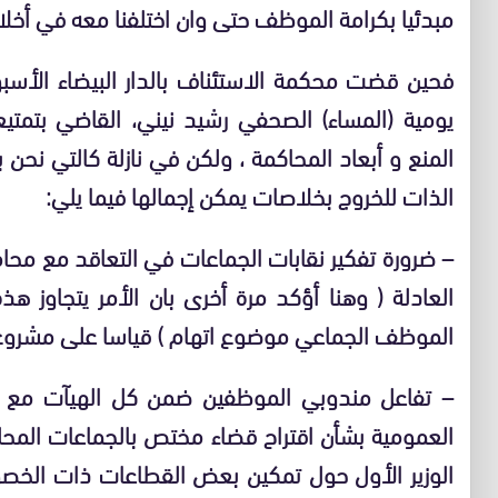
مبدئيا بكرامة الموظف حتى وان اختلفنا معه في أخلاقه
فحين قضت محكمة الاستئناف بالدار البيضاء الأس
يومية (المساء) الصحفي رشيد نيني، القاضي بتمتي
المنع و أبعاد المحاكمة ، ولكن في نازلة كالتي نحن
الذات للخروج بخلاصات يمكن إجمالها فيما يلي:
– ضرورة تفكير نقابات الجماعات في التعاقد مع مح
العادلة ( وهنا أؤكد مرة أخرى بان الأمر يتجاوز ه
الموظف الجماعي موضوع اتهام ) قياسا على مشروع «
– تفاعل مندوبي الموظفين ضمن كل الهيآت مع 
العمومية بشأن اقتراح قضاء مختص بالجماعات المح
الوزير الأول حول تمكين بعض القطاعات ذات الخصو