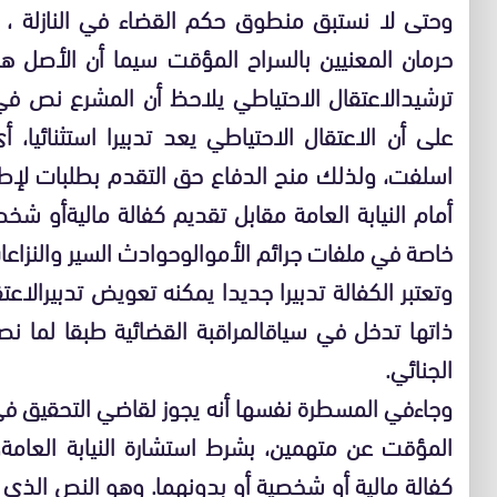
وحتى لا نستبق منطوق حكم القضاء في النازلة ،
حرمان المعنيين بالسراح المؤقت سيما أن الأصل 
ترشيد
الاعتقال الاحتياطي يلاحظ أن المشرع نص في المادة 159 من قا
على أن الاعتقال الاحتياطي يعد تدبيرا استثنائيا، 
اسلفت، ولذلك منح الدفاع حق التقدم بطلبات لإط
أمام النيابة العامة مقابل تقديم كفالة مالية
أو شخصي
خاصة في ملفات جرائم الأموال
وحوادث السير والنزاعا
وتعتبر الكفالة تدبيرا جديدا يمكنه تعويض تدبير
الاعت
ذاتها تدخل في سياق
الجنائي
.
وجاء
في المسطرة نفسها أنه يجوز لقاضي التحقيق في ج
المؤقت عن متهمين، بشرط استشارة النيابة العامة،
كفالة مالية أو شخصية أو بدونهما. وهو النص الذي