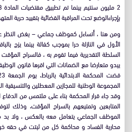
2 مليون سنتيم بينما تم تطبيق مقتضيات المادة
178
بإجراء
الوضع تحت المراقبة القضائية بتقييد حرية المتهم
ومن هنا ، أتساءل كموظف جماعي – بغض النظر عن
الأول في النازلة حرا بموجب كفالة بينما يزج بالباق
السلطة التقديرية فيما تقوم به ، فالسراح المؤقت ل
يبدو متعارضا مع الضمانات التي اقرها قانون الوظ
قضت المحكمة الابتدائية بالرباط، يوم الجمعة 23 شتنبر 2011
المجموعة الوطنية للمجازين المعطلين والتنسيقية ال
وقد جاء قرار المحكمة بناء على ملتمس من الدفاع ال
المتابعين وتمتيعهم بالسراح المؤقت، وذلك لتو
الموظف الجماعي يتعامل معه بالعكس ، ولا بد من 
محاربة الفساد و محاكمة كل من ثبتت في حقه خرو