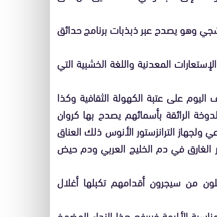
 الشجي وهو يصدح عبر ذبذبات برنامج حدائق
لإستعارات المعدنية واللغة الخشبية التي
قف اليوم على عتبة الكهولة الثقافية وكذا
دوخة الرائقة بأسمائهم يصدح بها كروان
ي ولجهاز الترانزستور الأنوس ذلك العناق
اعر الغارق في دم الخليج العربي ودم حيض
يلون من سيجرون أقدامهم تكبلها أغلال
ناسبة الأليمة غيررفع هذا النداء المضمخ