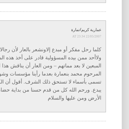
عمارية كريم/تمارة
22/05/2007 AT 23:34
كلما رحل مفكر أو مبدع إلاونشعر بالعار لأن رجا
ولاأحد ممن بيده المسؤولية قادر على أخذ هذه الم
المبعين لا بعد مماتهم – ومن العار أن يناقش هذ
المرحوم محمد بنعمارة بعدما رأينا مؤسسات وش
تسمى بأسماء لا تستحق ذلك الشرف. أقول أن الكل
يبدع. ورحم الله كل من قدم حسنا من بداية حضارة
الأرض ومن عليها والسلام