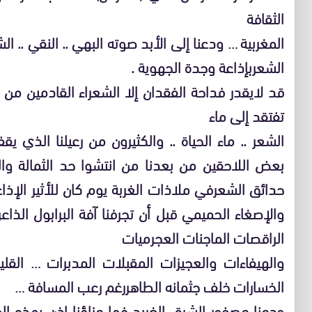
الثقافة
المغربية … ودعنا إلى الأبد صوته البهي .. النقي ..
الشعربإذاعة وجدة الجهوية .
قد لايقدر فداحة الفقدان إلا الشعراء القادمين من ا
تفتقد إلى ماء
الشعر .. ماء الحياة .. والكثيرون من رعيلنا الذي ي
بعض اللاحقين من بعدنا من انتشوا حد الثمالة وال
حدائق الشعرفي ملاذات الغربة يوم كان للأثير الإذاع
والإصغاء الحميمي قبل أن تجرفنا آفة البرابول الذ
الراقصات الماجنات العجرميات
والهيفاءات والعجيزات المقبلات المدبرات … القل
الخسارات خلف جثمانه الطاهررغم رعب المسافة …
ودعنا عصفور الشرق الغريد فما عزاؤنا إذن بهذه الم