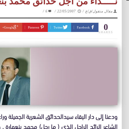
نـــــداء من أجل حدائق محمد بن
مقال منقول/ق/ع
/
22/05/2007
/
6
/
0
Google+
Pinterest
Twitter
Facebook
SHARES
ودعنا إلى دار البقاء سيدالحدائق الشعرية الجميلة وراعي
الشاعر الرائد الراحل الذي ( ما رحل) محمد بنعمارة