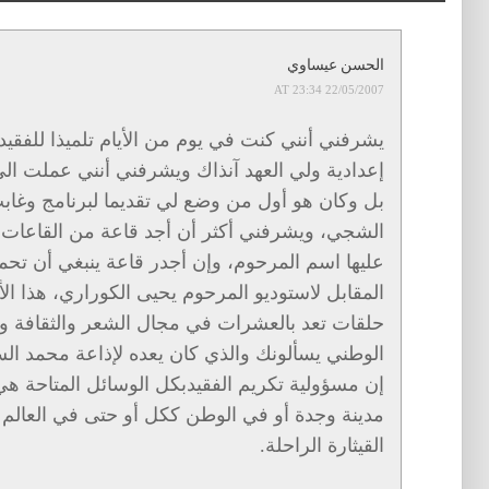
الحسن عيساوي
22/05/2007 AT 23:34
يشرفني أنني كنت في يوم من الأيام تلميذا للفقي
إعدادية ولي العهد آنذاك ويشرفني أنني عملت الى
بل وكان هو أول من وضع لي تقديما لبرنامج وغابت
الشجي، ويشرفني أكثر أن أجد قاعة من القاعات ال
عليها اسم المرحوم، وإن أجدر قاعة ينبغي أن تحم
المقابل لاستوديو المرحوم يحيى الكوراري، هذا ال
حلقات تعد بالعشرات في مجال الشعر والثقافة وا
الوطني يسألونك والذي كان يعده لإذاعة محمد ال
إن مسؤولية تكريم الفقيدبكل الوسائل المتاحة ه
مدينة وجدة أو في الوطن ككل أو حتى في العالم ا
القيثارة الراحلة.