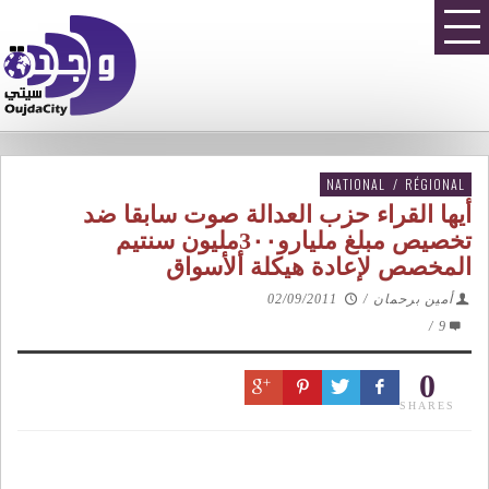
NATIONAL
/
RÉGIONAL
أيها القراء حزب العدالة صوت سابقا ضد
تخصيص مبلغ مليارو3٠٠مليون سنتيم
المخصص لإعادة هيكلة ألأسواق
أمين برحمان
/
02/09/2011
/
9
0
SHARES