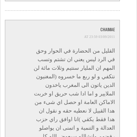
CHAIMAE
03/09/2011 AT 23:59
القليل من الحضارة في الحوار وحق
في الرد ليس يعني ان تشتم وتسب
المهم ان المليار سنتيم وثلات مائة لن
نتكفي و لو ربع ما خسروه (المغنيون
الدين ياتون الى المغرب ياخدون
الملايير و اما ادا شب حريق او خربت
الاماكن العامة او حصل اي شىء من
هدا القبيل لا نعطيه حقه و نقول ان
هدا فقط يكقي )انا اوافق راي حزب
العدالة و التنمية و اتمنى ان يواصلو
رفضهم وانشالله سيعوض الله كل