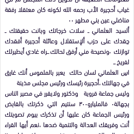
غياب أحجيرة الأب رحمه الله لكونه كان معتقلا رفقة
مناضلي عين بني مطهر ٠٠
ألسيد العثماني ــ سلات خرجاتك وبانت حقيقتك ــ
حِقدك على حزب ألإستقلال وعائلة أحجيرة أفقدك
توازنك ٬ونصيحة مني أرفق لحالك ـــراه غادي أيطيرلك
لفريخ ـــ
اسِ العثماني لسان حالك يعبر بالملموس أنك غارق
في جهالتك ،أحجيرة رئيسك ورئيس مجلس مذينة
وليس جماعة قروية وذكتور ولايقرر في مصير الناس
بجهالة٠ فالمليارو٣٠٠ سنتيم التي ذكرتك بالقابض
ورئيس الجماعة كان عليها أن تذكرك بيوم تصويتك
أنت وفريقك العدالة والتنمية ضدها ،نعم أيها القراء