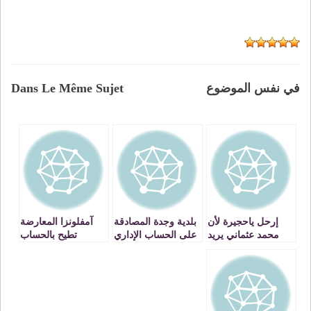
في نفس الموضوع
Dans Le Même Sujet
إرحل ياحجيرة لأن
بلدية وجدة المصادقة
آمفلونزا المعارضة
محمد عثماني يريد
على الحساب الإداري
تطيح بالحساب
التغييرمن خلال
بعد 12الساعة من
الإداري لعبدالعزيز
إسقاط ساعة وجدة
المناقشة والإفتحاص
رباح تحت شعارات
..
الشعب يريد تغيير
الفساد