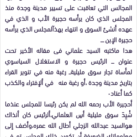
المجالس التي تعاقبت على تسيير مدينة وجدة منذ
المجلس الذي كان يرأسه حجيرة الأب و الذي في
عهده أنشئ السوق و انتهاء بهذآلمجلس الذي يرأسه
حجيرة الإبن ـــــ
هدا ماكتبه السيد عثماني فى مقاله الأخير تحت
عنوان ــــ الرئيس حجيرة و الاستغلال السياسوي
لمأساة تجار سوق مليليةـــ رغبة منه في تنوير القراء
بتاريخ مدينة وجدة ،أو رغبة منه في ألإفتراء والكذب
كما أعتاد٠
أحجيرة الأب رحمه الله لم يكن رئيسا للمجلس عنذما
شُيِدَ سوق مليلية أسِ العثماني،ألرئيس كان أنذاك
هوالسيد عبدالله الزجلي أطال الله عمره،وأضف إلى
معلوماتك الضعيفة أن تكوين ذلك المجلس تم في