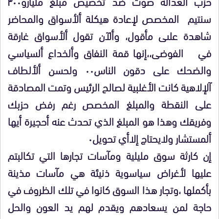
حزب العدالة صوت ضد تخصيص مبلغ مليارو٣٠٠
سنتيم المخصص لإعادة هيكلة ألأسواق والمحاضر
شاهدة علىى مأقول، وألآن تقول ألأسواق غارقة
في الفوضى،،إنها قمة النفاق وألخداع ألسياسي
والضحك على دقون الناس٠٠ ولحسن ألألطاف
آلإلاهية كانت الأغلبية لصالح الرئيس وتمت المصادقة
على النقطة والمبلغ المخصص رغم رفض حزبك
وفريقك وهذا هو المبلغ الذي تحدث عنه أحجيرة أيها
ألمستشار ولايحتاج إلاأي تحويل٠
إن كارثة سوق مليلية ومآسات تجارها التي تكالبتم
عليها لأغراض سياسوية ذنيئة هي مآسات مذينة
بأكملها ،وتجار هذا السوق كانوا في تلك الظروف في
حاجة لمن يسعادهم ويقدم لهم يد العون والحل