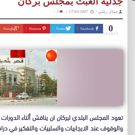
جدلية العبث بمجلس بركان
جمال زغلي
/
17/05/2007
/
5
/
0
Google+
Pinterest
Twitter
Facebook
SHARES
تعود المجلس البلدي لبركان ان يناقش أثناء الدورات ا
والوقوف عند الايجابيات والسلبيات والتفكير في درا