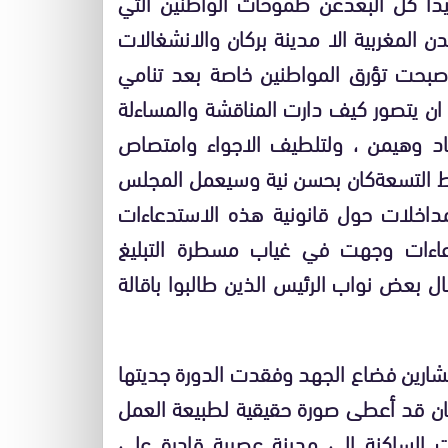
دا كل البعدعن طموحات الواطنين التي
ن المغربية الا مدينة بركان والانشغالات
تي أصبحت تؤرق المواطنين خاصة بعد تنامي
 ان يتصور كيف دارت المناقشة والمساءلة
اد وهيمن ، ولتلطيف الاجواء وامتصاص
لنقط التسعةكان بحسن نية وسيعمل المجلس
داخلات حول قانونية هذه الاستدعاءات
عاءات وجهت في غياب مسطرة التبليغ
ل بعض نواب الرئيس الذين طالبوا باقالة
ستشارين فضاع الجهد وفقدت الدورة جديتها
ان قد أعطى صورة حقيقية لطبيعة العمل
ات الساكنة الى مدينة عصرية قادرة على