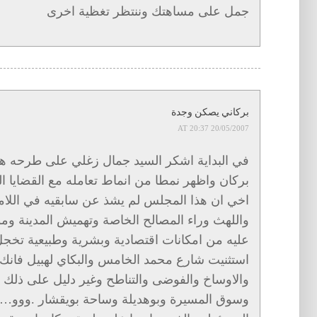
جمل على مساهتك وننتظر تغظية اخرى
بركاني يصكن وجدة
20/05/2007 AT 20:37
في البداية اشكر السيد جمال زغلي على طرحه ه
بركان واظهر نمطا من انماط تعامله مع القضايا 
اخي ان هذا المجلس لم يشذ عن سابقيه في اللامس
واللهث وراء المصالح الخاصة وتهميش المدينة وموا
عليه من امكانات اقتصادية وبشرية وطبيعية تخجل
استثنيت شارع محمد الخامس والبكاي لهبيل فانك
والاوساخ والفوضى والتناطح وغير دليل على ذلك
وسوق المسيرة وبوهديلة وساحة بويقشار .ووو….)و