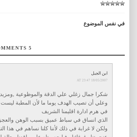
في نفس الموضوع
COMMENTS
5
ابن الجبل
18/05/2007 AT 23:47
شكرا جمال زغلي علي الدقة والموظوعية ,ومزيد
وعلي أن تصيب الهدف يوما ما لأن المطبة ليست
في هرم ادارة اقليمنا الشريف
الذي انساق في سباط عميق بسبب الوهن والعجز
ولكن لا غرابة في ذلك لأننا كلنا نساهم في هذا ال
عنجهيتنا وغوغائنا . فيا حصرتاه علي واقعنا وحالة ا