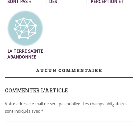
SONT PAS «
DES
PERCEPTION ET
DEGOUTES » DE
INTELLECTUELS,
ROLES DE
LA POLITIQUE,
DES PAYSAGES
L’OPPOSITION
MAIS PLUTÖT DE
SOCIO-
PARLEMENTAIRE
CERTAINES
POLITIQUES… ? !
PRATIQUES….
LA TERRE SAINTE
ABANDONNEE
AUCUN COMMENTAIRE
COMMENTER L'ARTICLE
Votre adresse e-mail ne sera pas publiée.
Les champs obligatoires
sont indiqués avec
*