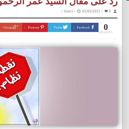
رد على مقال السيد عمر الرحمو
/
himri
/
02/05/2011
/
0
0
Google+
Pinterest
Twitter
Facebook
SHARES