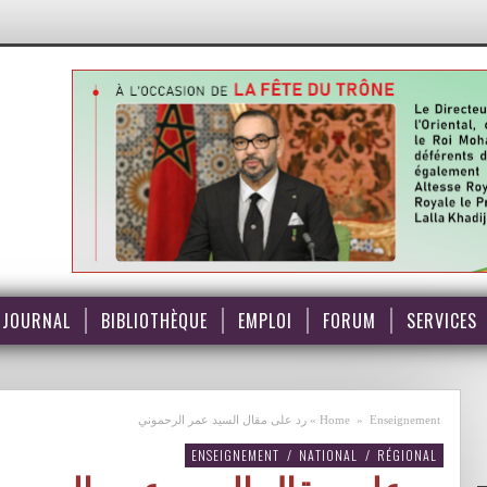
JOURNAL
BIBLIOTHÈQUE
EMPLOI
FORUM
SERVICES
Enseignement
»
Home
»
رد على مقال السيد عمر الرحموني
ENSEIGNEMENT
/
NATIONAL
/
RÉGIONAL