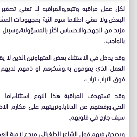
لكل عمل مراقبة وتتبع,والمراقبة لا تعني تصغ
البعض,ولا تعني اطلاقا سوء النية بمجهودات المشغ
مزيد من الجهد,والاحساس اكثر بالمسؤولية,وسبيل ال
بالواجب.
وقد يدخل في الاستثناء بعض المتهاونين,الذين لا ي
العمل الذي يقومون به,وشكرهم او ذمهم لديهم س
فوق التراب تراب.
وقد تستهدف المراقبة هذا النوع استثناء,اما ال
الحي,ورفعتهم عن الدنايا,وتربيتهم على مكارم ا
سيف جارح في قلوبهم.
ويصدق فيهم قول الشاعر الطغرائي مبدع لامية العج