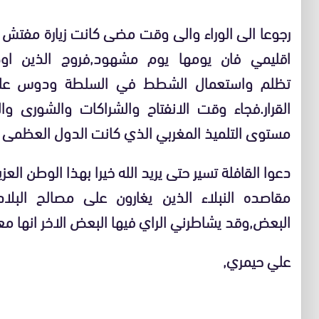
رجوعا الى الوراء والى وقت مضى كانت زيارة مفتش ت
اقليمي فان يومها يوم مشهود,فروج الذين اوص
تظلم واستعمال الشطط في السلطة ودوس على 
القرار.فجاء وقت الانفتاح والشراكات والشورى وال
مستوى التلميذ المغربي الذي كانت الدول العظمى 
دعوا القافلة تسير حتى يريد الله خيرا بهذا الوطن الع
مقاصده النبلاء الذين يغارون على مصالح البلاد
البعض,وقد يشاطرني الراي فيها البعض الاخر انها مع
علي حيمري,