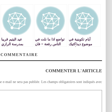
أيام تكوينية في
تواضع اذا ما نلت في
عيد اليتيم قريبا
موضوع ديداكتيك
الناس رفعة = فان
بمدرسة الرازي
المواد وما أحوج
رفيع القوم من
بتاوريرت
السادة الأساتذة إلى
يتواضع
 COMMENTAIRE
التكوين في ديداكتيك
المواد
COMMENTER L'ARTICLE
e e-mail ne sera pas publiée.
Les champs obligatoires sont indiqués avec