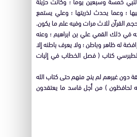
بي خمسة وسبعين يوما ؛ وكانت حزينة
بيها ؛ وعما يحدث لذريتها ؛ وعلي يستمع
م القرآن ثلاث مرات وفيه علم ما يكون.
ه في ذلك القمي علي بن ابراهيم ؛ وعنه
فضة له ظاهر وباطن ؛ ولا يعرف باطنه إلا
وللطبرسي كتاب ( فصل الخطاب في إثبات
ة دون غيرهم لم ينج منهم حتى كتاب الله
نا له لحافظون ) من أجل فاسد ما يعتقدون