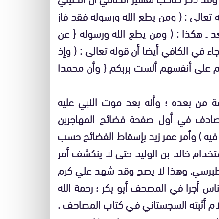
ه تعالى : ( ومن يطع الله ورسوله فقد فاز
بعد ـ هكذا : ( ومن يطع الله ورسوله { عن
اء في الكافي أيضا أن قوله تعالى : ( وإذ
 على أنفسهم ألست بربكم { وأن محمدا
مة من بعده ؛ وأنه بعد موت النبي عليه
كر صادف في أول صفحة فضائح المهاجرين
نا فيه ) وأمر عمر زيد بإسقاط الفضائح حسب
تخدام خالد بن الوليد حتى لا ينكشف أمر
للطبرسي. وهذا لا يصح وقد شهد علي كرم
ناس أجرا في المصحف أبو بكر ؛ رحمة الله
لام أثبته السجستاني في كتاب المصاحف .