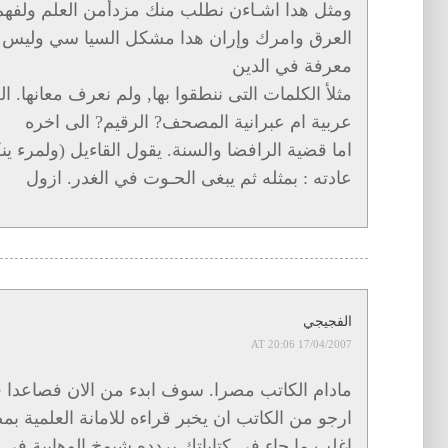
ومثل هدا اشـاءن نطلب منك مزدأمن العلم ولفهم
العرق وامرك وإران هدا مشكل السيا سي وليس دن
معرفة في الدين
مثلأ الكلمات التى ننطقوا بها, ولم نعرف معانها. ال
عربية ام عبرانية المصحف? الرقيم? الى اخره
اما قضية الرافضا والسنة. يقول القاءيل (ولمرء ين
عادته : بمثله ثم يبغى الحـوت في الغدر. ازول
الفجيجي
17/04/2007 AT 20:06
مادام الكاتب مصرا. سوف ابدء من الان فصاعدا 
ارجو من الكاتب ان يخبر قراءه للامانة العلمية ب
اغلب ما جاء في كتاباتك يردده شيوخ الوهابية في ال