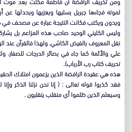
ومن تخريف الرافضة أن فاطمة مكثت بعد موت الن
لموته فجاءها جبريل يسليها ويعزيها ويحدثها عن أ
ويدون ويكتب فكانت النتيجة عبارة عن مصحف في حج
وليس الكليني الوحيد صاحب هذه المزاعم بل يشارك
نقل المعروف بالفيض الكاشي. ولهذا فالقرآن عند الرا
علي والأئمة كما جاء في بصائر الدرجات للصفار. 
تحريف كتاب رب الأرباب).
هذه هي عقيدة الرافضة الذين يزعمون امتلاك الحقيق
فقد كذبوا قوله تعالى : ( إنا نحن نزلنا الذكر وإ
وسيعلم الذين ظلموا أي منقلب ينقلبون .