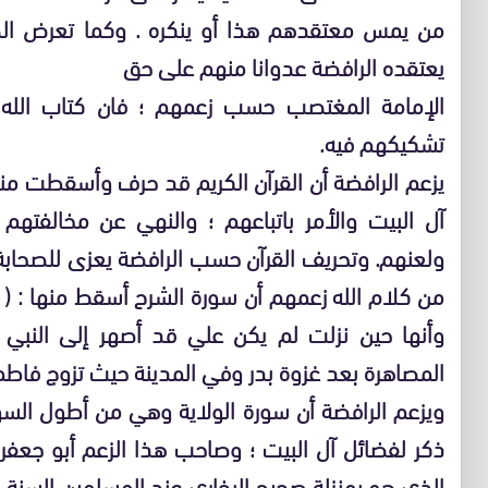
من يمس معتقدهم هذا أو ينكره . وكما تعرض الص
يعتقده الرافضة عدوانا منهم على حق
الإمامة المغتصب حسب زعمهم ؛ فان كتاب الله
تشكيكهم فيه.
يزعم الرافضة أن القرآن الكريم قد حرف وأسقطت منه
آل البيت والأمر باتباعهم ؛ والنهي عن مخالفته
ولعنهم. وتحريف القرآن حسب الرافضة يعزى للصحاب
من كلام الله زعمهم أن سورة الشرح أسقط منها : ( و
وأنها حين نزلت لم يكن علي قد أصهر إلى النبي 
المصاهرة بعد غزوة بدر وفي المدينة حيث تزوج فاطمة 
ويزعم الرافضة أن سورة الولاية وهي من أطول الس
ذكر لفضائل آل البيت ؛ وصاحب هذا الزعم أبو جعف
الذي هو بمنزلة صحيح البخاري عند المسلمين السنة.