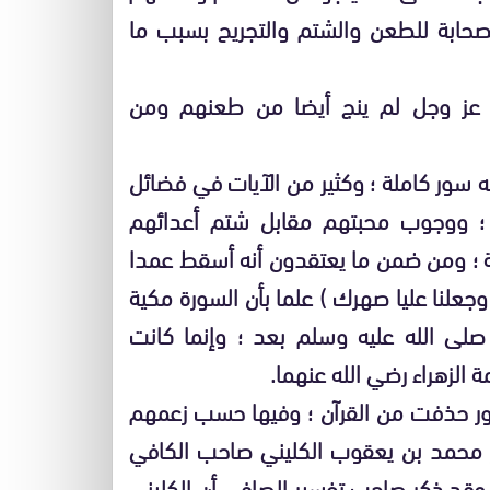
حابة للطعن والشتم والتجريح بسبب ما
 عز وجل لم ينج أيضا من طعنهم ومن
 سور كاملة ؛ وكثير من الآيات في فضائل
م ؛ ووجوب محبتهم مقابل شتم أعدائهم
ة ؛ ومن ضمن ما يعتقدون أنه أسقط عمدا
جعلنا عليا صهرك ) علما بأن السورة مكية
صلى الله عليه وسلم بعد ؛ وإنما كانت
الزهراء رضي الله عنهما.
ور حذفت من القرآن ؛ وفيها حسب زعمهم
ر محمد بن يعقوب الكليني صاحب الكافي
 وقد ذكر صاحب تفسير الصافي أن الكليني