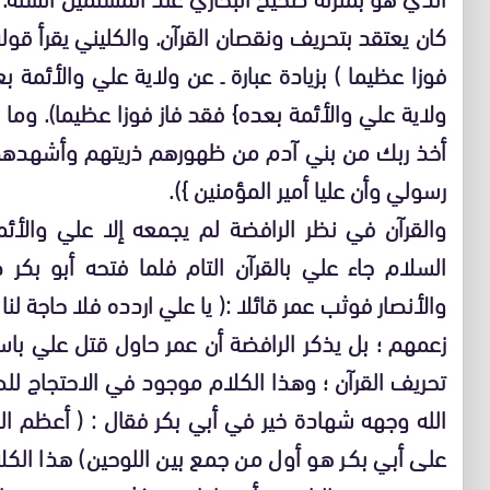
كان يعتقد بتحريف ونقصان القرآن. والكليني يقرأ قول
فوزا عظيما ) بزيادة عبارة ـ عن ولاية علي والأئمة 
ولاية علي والأئمة بعده} فقد فاز فوزا عظيما). وما ج
أخذ ربك من بني آدم من ظهورهم ذريتهم وأشهدهم
رسولي وأن عليا أمير المؤمنين }).
والقرآن في نظر الرافضة لم يجمعه إلا علي والأئ
السلام جاء علي بالقرآن التام فلما فتحه أبو ب
والأنصار فوثب عمر قائلا :( يا علي اردده فلا حاجة ل
زعمهم ؛ بل يذكر الرافضة أن عمر حاول قتل علي باس
تحريف القرآن ؛ وهذا الكلام موجود في الاحتجاج 
الله وجهه شهادة خير في أبي بكر فقال : ( أعظم ال
على أبي بكر هو أول من جمع بين اللوحين) هذا الك