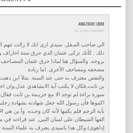
AMAZIGHE LIBRE
17/04/2007 AT 12:08
الي صاحب المـقل. سيدي ارى انك لا زالت تتهم ال
دلك . كأنك تزكى عثمان الدي حرق ستة احاراف وتر
بروحه. والسؤال هنا لمادا حرق عثمان المصـاحف 
مصحفه ومصاحف الأخرى. اما زيادة
والنقص معترف به حتى عند السنة. مثلآ اين دهبت 
بن ثابت,فكان لا يكتب آية الابشاهدي عدل,وان اخ
سورة براءة لم توجد الا مع خزيـمة بن ثابت فقال:
اكتبوها فأن رسول الله جعل شهادته بشهادة رجلي
بأية الرجم فلم يكتبها لأنه كان وحـده. وأ ين هي الأ
القها الشيطان على لسان النبي. عند قراءته في مك
إداهوى).وكل هدا ياسيدى يعترف به علماء السنة 