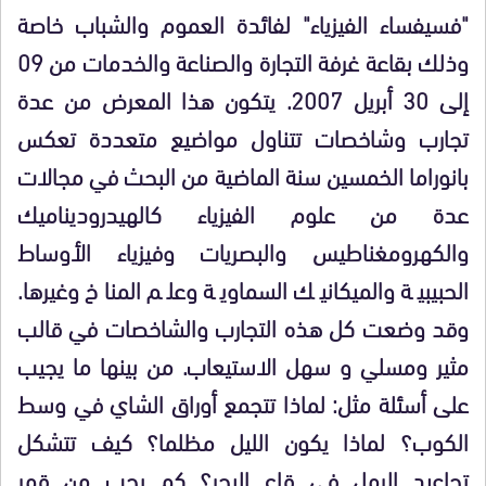
"فسيفساء الفيزياء" لفائدة العموم والشباب خاصة
وذلك بقاعة غرفة التجارة والصناعة والخدمات من 09
إلى 30 أبريل 2007. يتكون هذا المعرض من عدة
تجارب وشاخصات تتناول مواضيع متعددة تعكس
بانوراما الخمسين سنة الماضية من البحث في مجالات
عدة من علوم الفيزياء كالهيدروديناميك
والكهرومغناطيس والبصريات وفيزياء الأوساط
الحبيبية والميكانيك السماوية وعلم المناخ وغيرها.
وقد وضعت كل هذه التجارب والشاخصات في قالب
مثير ومسلي و سهل الاستيعاب. من بينها ما يجيب
على أسئلة مثل: لماذا تتجمع أوراق الشاي في وسط
الكوب؟ لماذا يكون الليل مظلما؟ كيف تتشكل
تجاعيد الرمل في قاع البحر؟ كم يجب من قمر