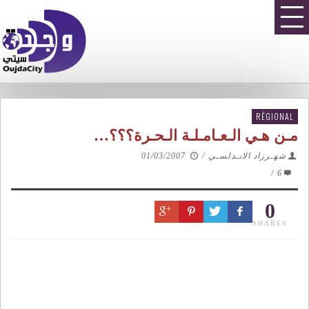
RÉGIONAL
مـن هـي الـعـامـلـة الـحـرة؟؟؟…
شهـرزاد الانـدلسـي
/
01/03/2007
/
6
0
SHARES