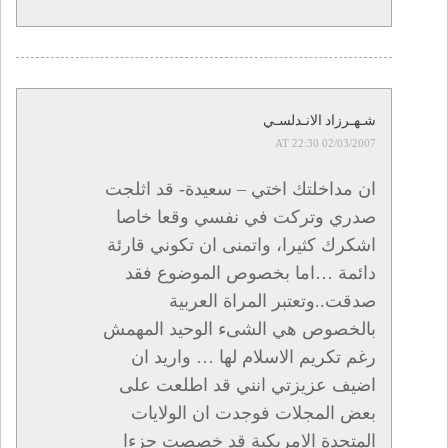
شـهـرزاد الانـدلسـي
02/03/2007 AT 22:30
ان مداخلتك اختي – سعيدة- قد اثلجت
صدري وتركت في نفسي وقعا خاصا
اشكرك كثيرا، واتمنى ان تكوني قارئة
دائمة …اما بخصوص الموضوع فقد
صدقت..وتعتبر المراة العربية
بالخصوص هي الشىء الوحيد المهمش
رغم تكريم الاسلام لها … واريد ان
اضيف عزيزتي انني قد اطلعت على
بعض المجلات فوجدت ان الولايات
المتحدة الامريكية قد خصصت جزءا