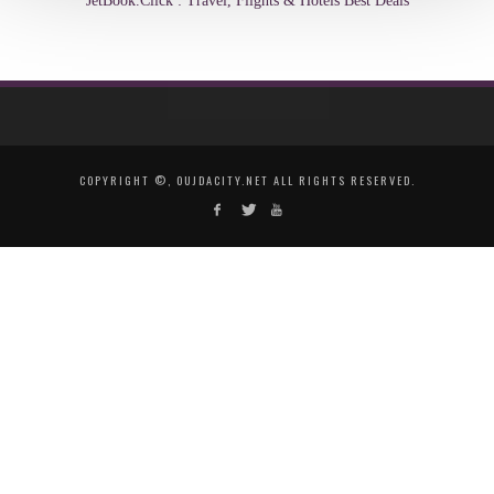
JetBook.Click : Travel, Flights & Hotels Best Deals
COPYRIGHT ©, OUJDACITY.NET ALL RIGHTS RESERVED.