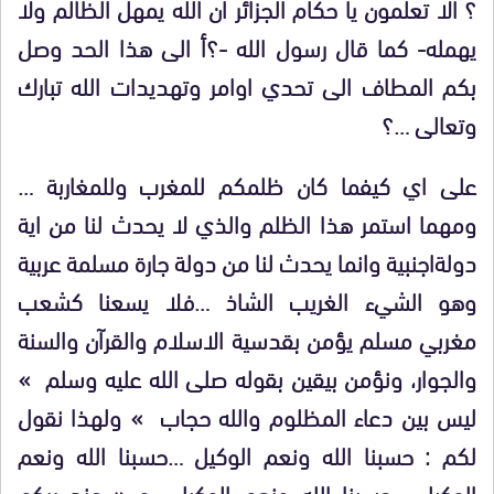
؟ الا تعلمون يا حكام الجزائر ان الله يمهل الظالم ولا
يهمله- كما قال رسول الله -؟أ الى هذا الحد وصل
بكم المطاف الى تحدي اوامر وتهديدات الله تبارك
وتعالى …؟
على اي كيفما كان ظلمكم للمغرب وللمغاربة …
ومهما استمر هذا الظلم والذي لا يحدث لنا من اية
دولةاجنبية وانما يحدث لنا من دولة جارة مسلمة عربية
وهو الشيء الغريب الشاذ …فلا يسعنا كشعب
مغربي مسلم يؤمن بقدسية الاسلام والقرآن والسنة
والجوار، ونؤمن بيقين بقوله صلى الله عليه وسلم »
ليس بين دعاء المظلوم والله حجاب » ولهذا نقول
لكم : حسبنا الله ونعم الوكيل …حسبنا الله ونعم
الوكيل …حسبنا الله ونعم الوكيل ..و « عند ربكم