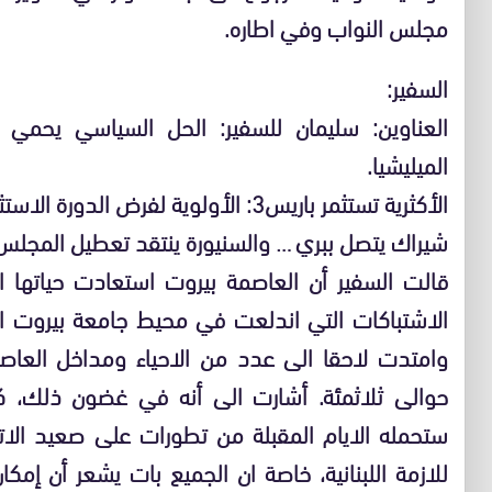
مجلس النواب وفي اطاره.
السفير:
العناوين: سليمان للسفير: الحل السياسي يحمي 
الميليشيا.
الأكثرية تستثمر باريس3: الأولوية لفرض الدورة الاستثنائية!
شيراك يتصل ببري … والسنيورة ينتقد تعطيل المجلس …
قالت السفير أن العاصمة بيروت استعادت حياتها ا
الاشتباكات التي اندلعت في محيط جامعة بيروت ال
وامتدت لاحقا الى عدد من الاحياء ومداخل العا
حوالى ثلاثمئة. أشارت الى أنه في غضون ذلك، كان
ستحمله الايام المقبلة من تطورات على صعيد الاتص
للازمة اللبنانية، خاصة ان الجميع بات يشعر أن إمكا