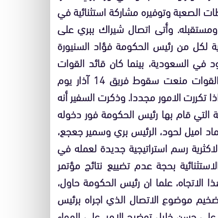
ات الصعبة وتوفيره مشاركة استثنائية في
بلبنان ومستقبله. وأتى اتصال شيراك ببري على
ة لكل من رئيس الحكومة فؤاد السنيورة
د في السعودية، بينما كان قائد القوات
اللبنانية يتولى التحذير من حرب أهلية، متباهيا بأن القوات منعت سقوط فريق 14 آذار يوم
ذا تكررت الامور مجددا. وذكرت السفير أنه
ة التي قام بها رئيس الحكومة فور دخوله
اد اميل لحود، الرئيس بري وسمير جعجع،
اكثرية رسم استراتيجية جديدة لعمله في
لاستثنائية بحجة عدم تضييع نتائج مؤتمر
ا الاتجاه، علما ان رئيس الحكومة حاول،
ضخيم موضوع الاتصال الذي اجراه برئيس
 علي حسن خليل توضيح الامر، على الهواء