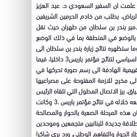
علمت ان السفير السعودي د. عبد العزيز
لرياض، بطلب من خادم الحرمين الشريفين
الامير بندر بن سلطان من طهران حيث نقل
علق بالوضع في المنطقة بما في ذلك الوضع
ما ستظهره نتائج زيارة بندر بن سلطان الى
طهران، فإن الاكثرية بدأت الاعداد لمرحلة الاستثمار السياسي لنتائج مؤتمر باريس3 داخليا، فيما
تقييمية الهادفة الى رسم صورة تحركها في
 الى مخرج للازمة المفتوحة على مصراعيها
، برز الاتصال المطول التي تلقاه الرئيس
نبيه بري من الرئيس الفرنسي جاك شيراك والذي وضعه خلاله في نتائج مؤتمر باريس .3 وكانت
ن هذه المرحلة الصعبة بالحوار والمصالحة
طلاقة جديدة للبنانيين متجمعين وموحدين
ر الحوار والتفاهم الوطني. ورد بري شاكرا