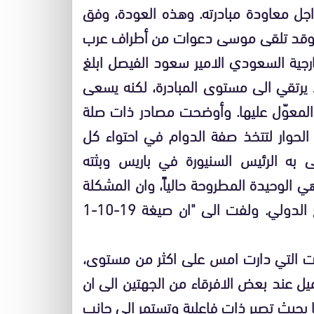
جل معاودة مبادرته. وهذه العودة، وفق
. وقد تلقى موسى دعوات من أطراف عرب
خارجية السعودي الامير سعود الفيصل ابلغ
لا يرتقي الى مستوى المبادرة، لكنه يسعى
هي المعوّل عليها. وأوضحت مصادر ذات صلة
ة الحوار لتتخذ صفة الدوام في احتواء كل
به الرئيس السنيورة في باريس وبثته
 هي الوحيدة المطروحة حالياً، وان المشكلة
الأساسية تكمن في موضوع المحكمة ذات الطابع الدولي. ولفت الى "ان صيغة 19-10-1
ثات التي دارت امس على اكثر من مستوى،
يل عند بعض الافرقاء من الجهتين الى ان
ا بحيث تصير ذات فاعلية وتستمر الى جانب