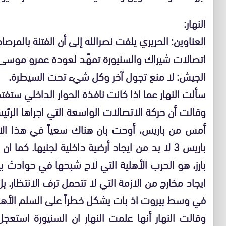
النهار:
العناوين: الحريري يلفت نصرالله إلى أن الفتنة بالمرص
اتصالات شيراك والسنيورة تمهّد لعودة عمرو موسى قر
الجيش: لا منع تجول آخر وكل شيء تحت السيطرة.
سألت النهار عما اذا كانت نافذة الحوار الداخلي ستفت
وقالت أن حركة الاتصالات الواسعة التي اجراها الرئيس 
أمس من باريس، أوحت بان هناك سعياً في هذا الاتج
باريس 3 لا بد من ايجاد أرضية داخلية لجنيها. كما
بارز، هو الحرب الأهلية التي لاح شبحها في حوادث بي
ايجاد مخارج من الازمة التي لا تتحمل ترف الانتظار. 
في وسط بيروت اذ بات يشكل خطراً على السلم الأهل
وقالت النهار أنها علمت النهار ان السنيورة استع