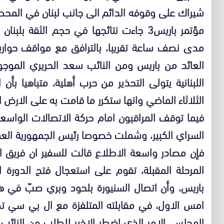
شيراك على وقوفه الدائم الى جانب لبنان في المحط
مؤتمر باريس3 جاءت نتائجها في حجم الثقة 
مدى نصف ساعة تقريبا، بالترافق مع مواقف حواري
العائد من باريس ومن النائب سعد الحريري الموجو
الثلاثاء الماضي وانها ستكرر ما قامت به على الارض ا
فيما توقف المراقبون امام حركة الاتصالات الواسع
السراي الكبير، وشملت خصوصا رئيس الجمهورية العم
فإن مصادر واسعة الاطلاع قالت للسفير ان فريق ال
المرحلة المقبلة، تقوم على استعجال فتح الدورة ا
باريس، وأن اتصال السنيورة بلحود وبري صبّ في هذ
امس الاول، في مقابلته المتلفزة مع ال بي سي ت
المجلس، الامر الذي اضطر الاخير للطلب من النائب