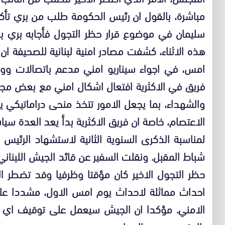
مباشرة، بالقول ان رئيس الحكومة طلب من بري تأك
سليمان في موضوع قرار حظر التجول فأجابه بري ب
هذه الاثناء، كشفت مصادر امنية لبنانية للصحيفة ا
امس، في اجواء سيناريو امني مدعم باتصالات ووق
فريق في الاكثرية افتعال اشكال امني مع بعض مج
والشهداء، بما يجعل الامور تتخذ منحى دراماتيكي
الاعتصام، خاصة ان فريق الاكثرية بدأ يعد العدة سي
لمناسبة الذكرى السنوية الثانية لاستشهاد الرئيس
شباط المقبل. ونقلت السفير عن قائد الجيش اللبناني 
حظر التجول الاخير كان مؤقتا وظرفيا وقد تضطر ا
احداث مماثلة لاحداث يوم امس الاول، مشددا على
الامني. مؤكدا ان الجيش سيعمل على توقيف اي م