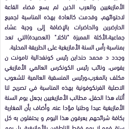
الأمازيغيين والعرب الذين لم يسع فضاء القاعة
لاحتوائهم، وقدمت كالعادة بهذه المناسبة لجميع
الحارضرين والحاضرات بالإضافة إلى وجبة عشاء
جماعية،الأكلة المميزة "تاكلا" (العصيدة)التي تعد
بمناسبة رأس السنة الأمازيغية على الطريقة المحلية.
وجدد د محمد حنداين رئيس كونفدالية تامونت ن
يفوس، ونائب رئيس الكونكرس العالمي الأمازيغي
مكلف بالمغرب،ورئيس المنسقية العالمية للشعوب
الاصلية الفرنكوفونية بهذه المناسبة في تصريح لنا
أثناء هذا الحفل، مطالب الأمازيغيين بجعل يوم السنة
الأمازيغية عيدا وطنيا مؤدا عنه. وأضاف بأن المغاربة
بكافة شرائحهم يعرفون هذا اليوم و يحتفلون به كل
سنة. فهو لا يهم فقط الناطقين بالأمازيغية، بل يهم