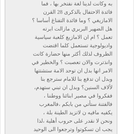
به وكانت لدينا لغة نفتخر بها ، فما
فائدة الاحتفال بالذكرى 28 القرن
الامازيغي ؟ وما فائدة التفناغ أساسا ؟
هل الضهير البربري مازالت ابرته
تعمل ؟ ام ان الامازيغ كلعبة سياسية
واديولوجية تستعمل كلما اقتضت
الظروف لذلك أكثر منها حضارة كانت
وانذترت والان تعصبت ؟ والخطير في
الامر انها بدل ان توحد الامة ستشتتها
وبدل ان تدفع بنا للامام سترجع بنا
لألاف السنين؟ وبدل ان تبني ستهدم،
ففكروا في مصير ابنائنا ووطننا ،
فالفتنة ستأتي من بابكم ،فالمغرب
يكفيه مافيه ن لاتزيد الطينة بلة ،
ونحن لا نقدر على حروب أهلية ،لذا
يجب ان تسكوتوا وترجعوا الى الوحيد