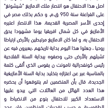
اصل هذا الاحتفال هو انتصار ملك الامازيغ "شيشونغ"
على الفراعنة سنة 950 ق.م. و حكم بذلك مصر في
إحدى الأسر المصرية القديمة. هذا الانتصار اعتبره
الأمازيغ في كل شمال افريقيا يوما مشهودا يحق
الاحتفال به. و لما كان الامازيغ مرتبطين بالأرض ارتباطا
روحيا ، جعلوا هذا اليوم بداية تاريخهم ،يعبرون فيه عن
تشبثهم بالأرض حتى وصفوه ببداية السنة الفلاحية
رئيس كونفدرالية تامونت ن يفوس الذي ألقى كلمة
بالمناسبة عبر عن اعتزازه بتخليد بداية السنة الأمازيغية
الجديدة، قال بأن المنضمين لم ينتوقعوا أن يحضره
هذا العدد الهائل من العائلات التي يبدو عليها
الاستعداد الكبير للاحتفال بنوع من الانضباط و
الطقوسية. و حسب تقديرات المنظمين، فإن عدد