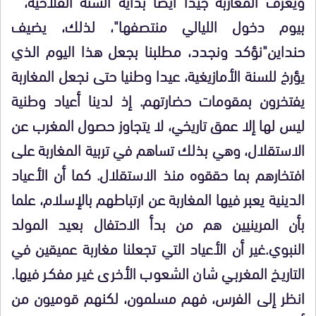
ويعرف المغاربة جيدا ايضا بداية السنة الفلاحية، "
بيوم دخول الليالي منتصفها"، لذلك، يضيف
حنداين"نؤكد ونجدد، مطلبنا بجعل هذا اليوم الذي
يؤرخ للسنة الأمازيغية، عيدا وطنيا حتى نجعل المغاربة
يفتخرون بمقومات حضارتهم. إذ لدينا أعياد وطنية
ليس لها إلا عمق تاريخي، لا يتجاوز حصول المغرب عن
الاستقلال، وهي بذلك تساهم في تربية المغاربة على
افتخارهم بما حققوه منذ الاستقلال. كما أن الأعياد
الدينية يعبر فيها المغاربة عن ارتباطهم بالإسلام، علما
بأن المرينيين هم من بدأ الاحتفال بعيد المولد
النبوي.غير أن الأعياد التي تجعلنا مغاربة عميقين في
التاريخ المغربي شان الشعوب الأخرى غير مفكر فيها.
انظر إلى الفرس، فهم مسلمون، لكنهم قوميون من