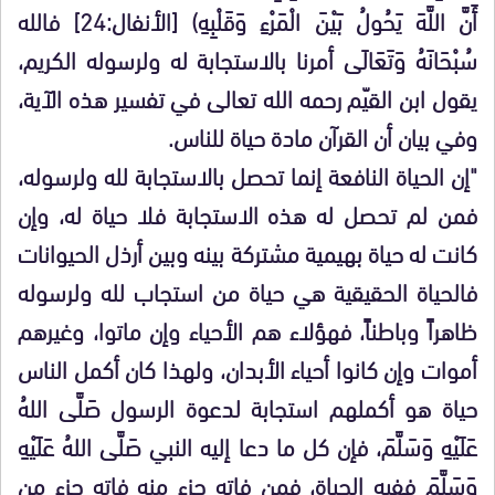
أَنَّ اللَّهَ يَحُولُ بَيْنَ الْمَرْءِ وَقَلْبِهِ) [الأنفال:24] فالله
سُبْحَانَهُ وَتَعَالَى أمرنا بالاستجابة له ولرسوله الكريم،
يقول ابن القيّم رحمه الله تعالى في تفسير هذه الآية،
وفي بيان أن القرآن مادة حياة للناس.
"إن الحياة النافعة إنما تحصل بالاستجابة لله ولرسوله،
فمن لم تحصل له هذه الاستجابة فلا حياة له، وإن
كانت له حياة بهيمية مشتركة بينه وبين أرذل الحيوانات
فالحياة الحقيقية هي حياة من استجاب لله ولرسوله
ظاهراً وباطناً، فهؤلاء هم الأحياء وإن ماتوا، وغيرهم
أموات وإن كانوا أحياء الأبدان، ولهذا كان أكمل الناس
حياة هو أكملهم استجابة لدعوة الرسول صَلَّى اللهُ
عَلَيْهِ وَسَلَّمَ، فإن كل ما دعا إليه النبي صَلَّى اللهُ عَلَيْهِ
وَسَلَّمَ ففيه الحياة، فمن فاته جزء منه فاته جزء من