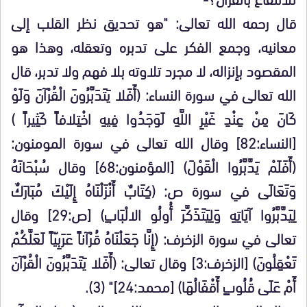
قال رحمه الله تعالى: "هو تحديق نظر القلب إلى
معانيه، وجمع الفكر على تدبره وتعقله، وهذا هو
المقصود بإنزاله، لا مجرد تلاوته بلا فهم ولا تدبر، قال
الله تعالى في سورة النساء: (أَفَلا يَتَدَبَّرُونَ الْقُرْآنَ وَلَوْ
كَانَ مِنْ عِنْدِ غَيْرِ اللَّهِ لَوَجَدُوا فِيهِ اخْتِلافاً كَثِيراً )
[النساء:82] وقال الله تعالى في سورة المومنون:
(أَفَلَمْ يَدَّبَّرُوا الْقَوْلَ) [المؤمنون:68] وقال سُبْحَانَهُ
وَتَعَالَى في سورة ص: (كِتَابٌ أَنْزَلْنَاهُ إِلَيْكَ مُبَارَكٌ
لِيَدَّبَّرُوا آيَاتِهِ وَلِيَتَذَكَّرَ أُولُو الالْبَابِ) [ص:29] وقال
تعالى في سورة الزخرف: (إِنَّا جَعَلْنَاهُ قُرْآناً عَرَبِيّاً لَعَلَّكُمْ
تَعْقِلُونَ) [الزخرف:3] وقال تعالى: (أَفَلا يَتَدَبَّرُونَ الْقُرْآنَ
أَمْ عَلَى قُلُوبٍ أَقْفَالُهَا) [محمد:24]" (3).