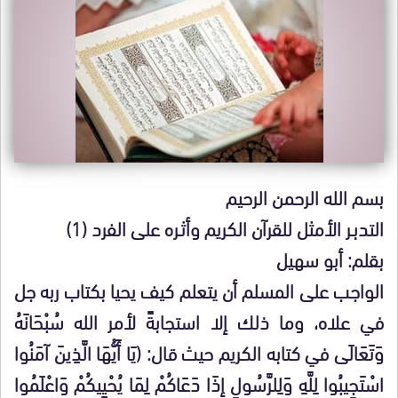
بسم الله الرحمن الرحيم
التدبـر الأمثل للقرآن الكريم وأثـره على الفرد (1)
بقلم: أبو سهيل
الواجب على المسلم أن يتعلم كيف يحيا بكتاب ربه جل
في علاه، وما ذلك إلا استجابةً لأمر الله سُبْحَانَهُ
وَتَعَالَى في كتابه الكريم حيث قال: (يَا أَيُّهَا الَّذِينَ آمَنُوا
اسْتَجِيبُوا لِلَّهِ وَلِلرَّسُولِ إِذَا دَعَاكُمْ لِمَا يُحْيِيكُمْ وَاعْلَمُوا