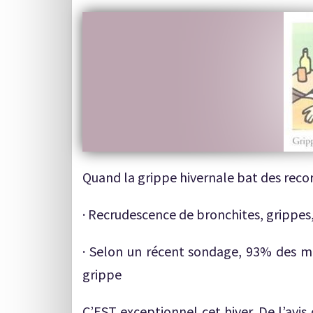
Quand la grippe hivernale bat des reco
· Recrudescence de bronchites, grippes,
· Selon un récent sondage, 93% des mé
grippe
C’EST exceptionnel cet hiver. De l’avis