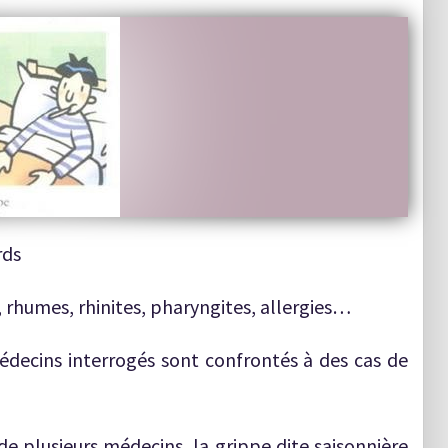
rds
 rhumes, rhinites, pharyngites, allergies…
decins interrogés sont confrontés à des cas de
 de plusieurs médecins, la grippe dite saisonnière