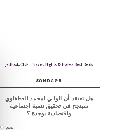
JetBook.Click : Travel, Flights & Hotels Best Deals
SONDAGE
هل تعتقد أن الوالي امحمد العطفاوي
سينجح في تحقيق تنمية اجتماعية
واقتصادية بوجدة ؟
نعم