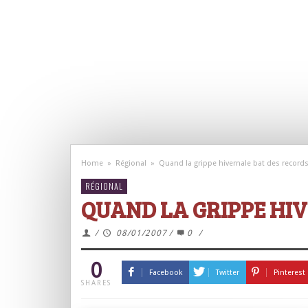
Home
»
Régional
»
Quand la grippe hivernale bat des record
RÉGIONAL
QUAND LA GRIPPE HI
/
08/01/2007
/
0
/
0
Facebook
Twitter
Pinterest
SHARES